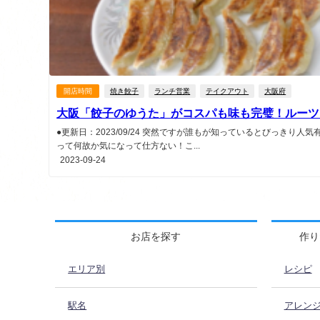
開店時間
焼き餃子
ランチ営業
テイクアウト
大阪府
大阪「餃子のゆうた」がコスパも味も完璧！ルーツ
●更新日：2023/09/24 突然ですが誰もが知っているとびっきり人
って何故か気になって仕方ない！こ...
2023-09-24
お店を探す
作り
エリア別
レシピ
駅名
アレン