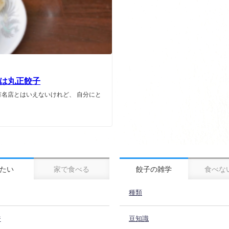
は丸正餃子
気有名店とはいえないけれど、 自分にと
たい
家で食べる
餃子の雑学
食べな
種類
ジ
豆知識