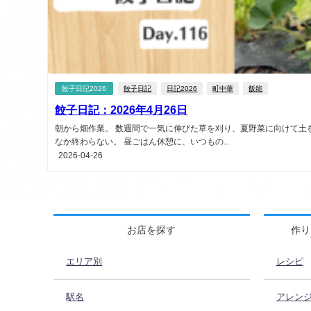
餃子日記2026
餃子日記
日記2026
町中華
飯能
餃子日記：2026年4月26日
朝から畑作業。 数週間で一気に伸びた草を刈り、夏野菜に向けて土
なか終わらない。 昼ごはん休憩に、いつもの...
2026-04-26
お店を探す
作り
エリア別
レシピ
駅名
アレン