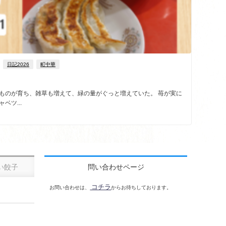
日記2026
町中華
たものが育ち、雑草も増えて、緑の量がぐっと増えていた。 苺が実に
ベツ...
い餃子
問い合わせページ
コチラ
お問い合わせは、
からお待ちしております。