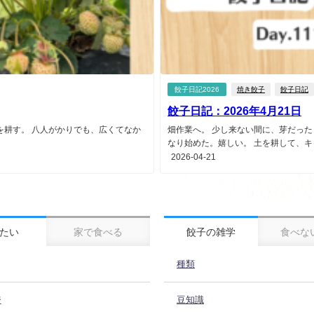
餃子日記2026
焼き餃子
餃子日記
餃子日記：2026年4月21日
を耕す。 八人がかりでも、広くてなか
畑作業へ。 少し来ない間に、芽だっ
なり始めた。嬉しい。 土を耕して、キャ
2026-04-21
たい
家で食べる
餃子の雑学
食べな
種類
ジ
豆知識