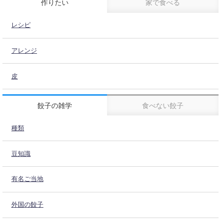
作りたい
家で食べる
レシピ
アレンジ
皮
餃子の雑学
食べない餃子
種類
豆知識
有名ご当地
外国の餃子