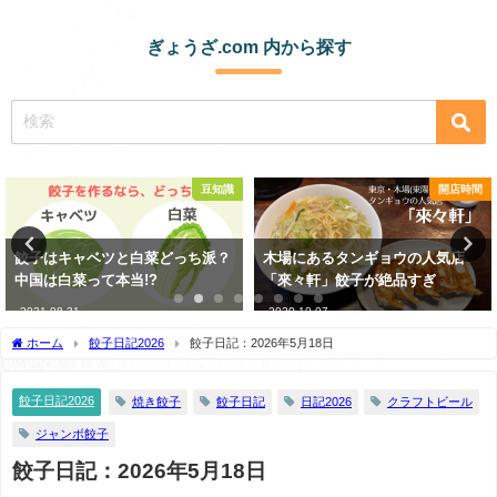
ぎょうざ.com 内から探す
知識
開店時間
コンビニ・スー
派？
木場にあるタンギョウの人気店
エビが入った絶品の冷凍餃子
「來々軒」餃子が絶品すぎ
つ食べ比べしてみた
2020-10-07
2021-06-20
ホーム
餃子日記2026
餃子日記：2026年5月18日
餃子日記2026
焼き餃子
餃子日記
日記2026
クラフトビール
ジャンボ餃子
餃子日記：2026年5月18日