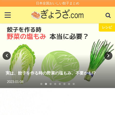
日本全国おいしい餃子まとめ
レシピ
コンビニ・ス
スーパーの生餃子が100円で最強においしいって知っ
る？
2021-01-14