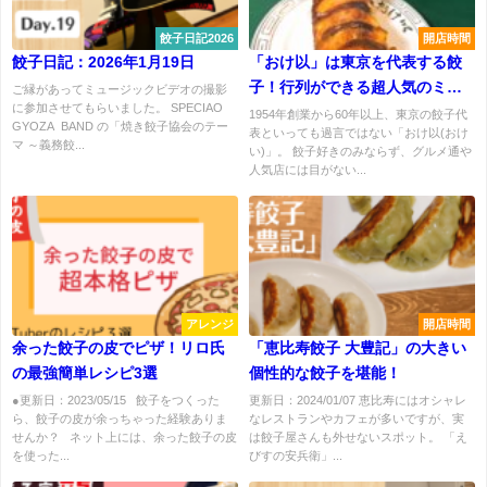
餃子日記2026
開店時間
餃子日記：2026年1月19日
「おけ以」は東京を代表する餃
子！行列ができる超人気のミシ
ご縁があってミュージックビデオの撮影
に参加させてもらいました。 SPECIAO
ュラン店
1954年創業から60年以上、東京の餃子代
GYOZA BAND の「焼き餃子協会のテー
表といっても過言ではない「おけ以(おけ
マ ～義務餃...
い)」。 餃子好きのみならず、グルメ通や
人気店には目がない...
アレンジ
開店時間
余った餃子の皮でピザ！リロ氏
「恵比寿餃子 大豊記」の大きい
の最強簡単レシピ3選
個性的な餃子を堪能！
●更新日：2023/05/15 餃子をつくった
更新日：2024/01/07 恵比寿にはオシャレ
ら、餃子の皮が余っちゃった経験ありま
なレストランやカフェが多いですが、実
せんか？ ネット上には、余った餃子の皮
は餃子屋さんも外せないスポット。 「え
を使った...
びすの安兵衛」...