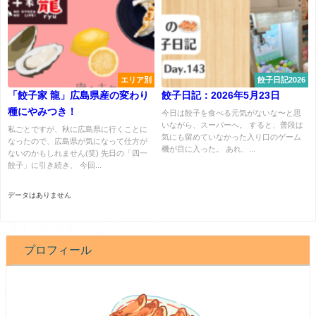
エリア別
餃子日記2026
「餃子家 龍」広島県産の変わり
餃子日記：2026年5月23日
種にやみつき！
今日は餃子を食べる元気がないな〜と思
いながら、スーパーへ。 すると、普段は
私ごとですが、秋に広島県に行くことに
気にも留めていなかった入り口のゲーム
なったので、広島県が気になって仕方が
機が目に入った。 あれ、...
ないのかもしれません(笑) 先日の「四一
餃子」に引き続き、 今回...
データはありません
プロフィール