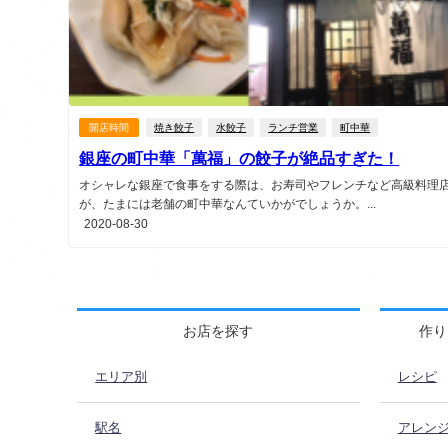
開店時間
焼き餃子
水餃子
ランチ営業
町中華
銀座の町中華「萬福」の餃子が絶品すぎた！
オシャレな銀座で食事をする際は、お寿司やフレンチなど高級料理
が、たまには老舗の町中華なんていかがでしょうか。...
2020-08-30
お店を探す
作り
エリア別
レシピ
駅名
アレン