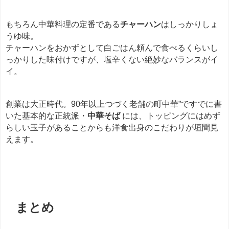
もちろん中華料理の定番である
チャーハン
はしっかりしょ
うゆ味。
チャーハンをおかずとして白ごはん頼んで食べるくらいし
っかりした味付けですが、塩辛くない絶妙なバランスがイ
イ。
創業は大正時代。90年以上つづく老舗の町中華”ですでに書
いた基本的な正統派・
中華そば
には、トッピングにはめず
らしい玉子があることからも洋食出身のこだわりが垣間見
えます。
餃子
まとめ