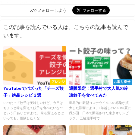
Xでフォローしよう
この記事を読んでいる人は、こちらの記事も読んで
います。
アレンジ
お取り寄せ
YouTubeでバズった「チーズ餃
通販限定！選手村で大人気の冷
子」絶品レシピ３選
凍餃子を食べてみた
いつだって餃子は美味しいけど、今日は
世界的に新型コロナウイルスの感染が拡
ちょっと味を変えて餃子を食べたいな〜
大した影響により、1年越しの2021年夏に
という日ありますよね。 味を変えるとは
我が国・日本で開催された東京オリンピ
いっても、冒険したくな...
ック。 五輪選手村で...