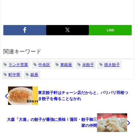
LINE
関連キーワード
ランチ営業
中央区
東銀座
水餃子
焼き餃子
町中華
銀座
東京餃子軒はチェーン店だからと、パリパリ羽根つ
き餃子を侮ることなかれ
大森「大連」の餃子が最強に美味！蒲田・餃子御三
家の仲間