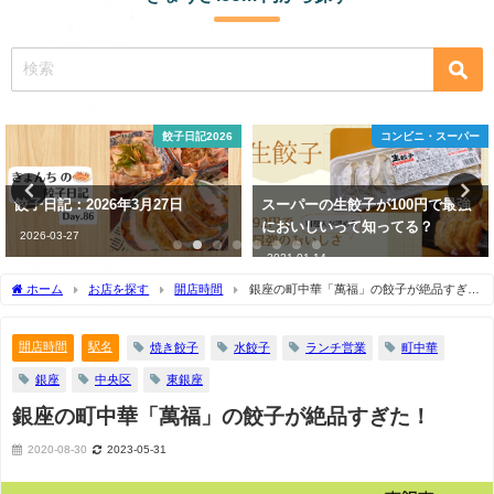
コンビニ・スーパー
駅名
スーパーの生餃子が100円で最強
デートにオススメ！東京で餃子が
においしいって知ってる？
美味しいお店5選
2021-01-14
2023-05-28
ホーム
お店を探す
開店時間
銀座の町中華「萬福」の餃子が絶品すぎ
た！
開店時間
駅名
焼き餃子
水餃子
ランチ営業
町中華
銀座
中央区
東銀座
銀座の町中華「萬福」の餃子が絶品すぎた！
2020-08-30
2023-05-31