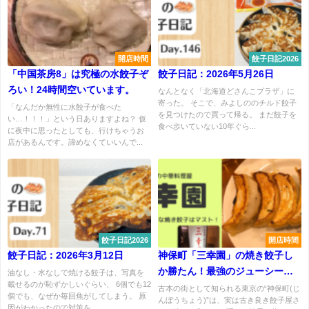
開店時間
餃子日記2026
「中国茶房8」は究極の水餃子ぞ
餃子日記：2026年5月26日
ろい！24時間空いています。
なんとなく「北海道どさんこプラザ」に
寄った。 そこで、みよしののチルド餃子
「なんだか無性に水餃子が食べた
を見つけたので買って帰る。 まだ餃子を
い…！！！」という日ありますよね？ 仮
食べ歩いていない10年ぐら...
に夜中に思ったとしても、行けちゃうお
店があるんです。諦めなくていいんで...
餃子日記2026
開店時間
餃子日記：2026年3月12日
神保町「三幸園」の焼き餃子し
か勝たん！最強のジューシーさ
油なし・水なしで焼ける餃子は、写真を
載せるのが恥ずかしいぐらい、 6個でも12
必見
古本の街として知られる東京の“神保町(じ
個でも、なぜか毎回焦がしてしまう。 原
んぼうちょう)”は、実は古き良き餃子屋さ
因がわかったので対策を...