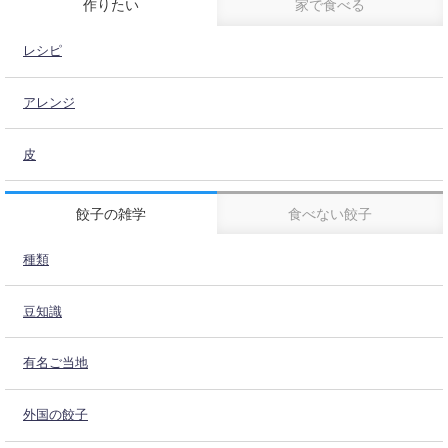
作りたい
家で食べる
レシピ
アレンジ
皮
餃子の雑学
食べない餃子
種類
豆知識
有名ご当地
外国の餃子