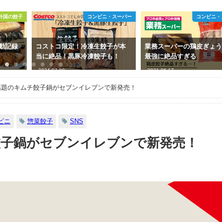
・スーパー
コンビニ・スーパー
子が本
業務スーパーの鶏皮ぎょうざが
実は、餃子を作る時の野
も！
最強に絶品すぎる
もみ、不要かも!?
2021-06-17
2023-01-08
話題のキムチ餃子鍋がセブンイレブンで新発売！
ビニ
惣菜餃子
SNS
餃子鍋がセブンイレブンで新発売！