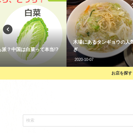
気店「來々軒」餃子が絶品す
コストコ限定！冷凍生餃子
も！
2024-07-09
お店を探す