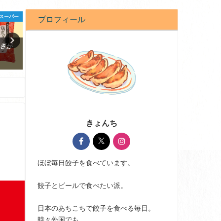
レシピ
豆知識
コンビニ・
プロフィール
菜の塩
餃子はキャベツと白菜どっち
スーパーの生餃子が100円
派？中国は白菜って本当!?
においしいって知ってる
2021-08-31
2021-01-14
きょんち
ほぼ毎日餃子を食べています。
餃子とビールで食べたい派。
日本のあちこちで餃子を食べる毎日。
時々外国でも。