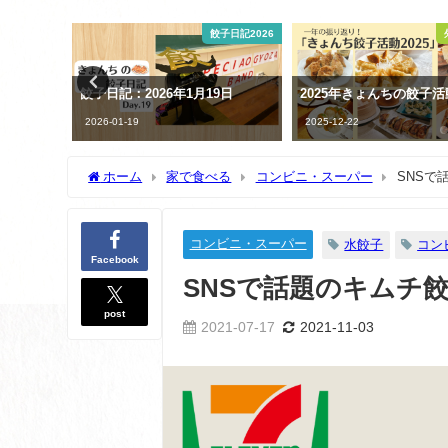
子日記2026
外国の餃子
コンビニ
9日
2025年きょんちの餃子活動記録
コストコ限定！冷凍生餃
当に絶品！黒豚冷凍餃子
2025-12-22
2024-07-09
ホーム
家で食べる
コンビニ・スーパー
SNSで
コンビニ・スーパー
水餃子
コン
Facebook
SNSで話題のキムチ
post
2021-07-17
2021-11-03