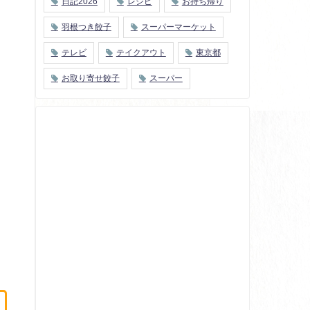
日記2026
レシピ
お持ち帰り
羽根つき餃子
スーパーマーケット
テレビ
テイクアウト
東京都
お取り寄せ餃子
スーパー
」