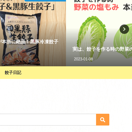
塩もみ、不要かも!?
業務スーパーの鶏皮ぎょう
2021-06-17
餃子日記