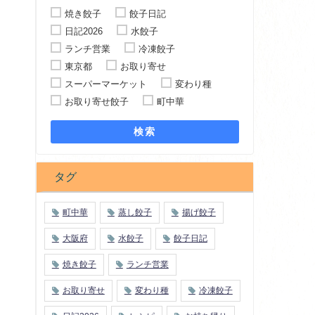
焼き餃子
餃子日記
日記2026
水餃子
ランチ営業
冷凍餃子
東京都
お取り寄せ
スーパーマーケット
変わり種
お取り寄せ餃子
町中華
検索
タグ
町中華
蒸し餃子
揚げ餃子
大阪府
水餃子
餃子日記
焼き餃子
ランチ営業
お取り寄せ
変わり種
冷凍餃子