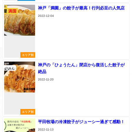
神戸「満園」の餃子が最高！行列必至の人気店
2022-12-04
エリア別
神戸の「ひょうたん」閉店から復活した餃子が
絶品
2022-11-20
エリア別
平田牧場の冷凍餃子がジューシー過ぎて感動！
2022-11-13