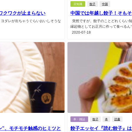
豆知識
餃子
中国
のワクワクが止まらない
中国では年越し餃子！そもそ
、ヨダレが出ちゃうぐらいおいしそうな
突然ですが、餃子のことどれくらい知
縁起物としてお正月に作って食べるんです
2020-07-18
本・雑誌
餃子
本
読書
ン”、モチモチ触感のヒミツと
餃子エッセイ『読む餃子』は