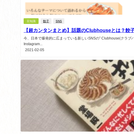
豆知識
餃子
SNS
【超カンタンまとめ】話題のClubhouseとは？
今、日本で爆発的に広まっている新しいSNSの” Clubhouse(クラブハウ
Instagram...
2021-02-05