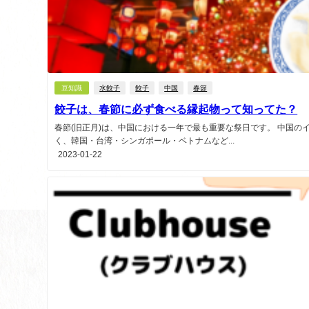
豆知識
水餃子
餃子
中国
春節
餃子は、春節に必ず食べる縁起物って知ってた？
春節(旧正月)は、中国における一年で最も重要な祭日です。 中国の
く、韓国・台湾・シンガポール・ベトナムなど...
2023-01-22