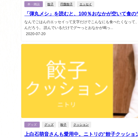
本・雑誌
餃子
円盤餃子
エッセイ
「弾丸メシ」を読むと、100％おなかが空いて食
なんでごはんのエッセイって文字だけでこんなにも食べたくなって
んだろう。 読んでいるだけでグ〜っとおなかが鳴っ...
2020-07-20
グッズ
グッズ
餃子
クッション
上白石萌音さんも愛用中。ニトリの“餃子クッショ