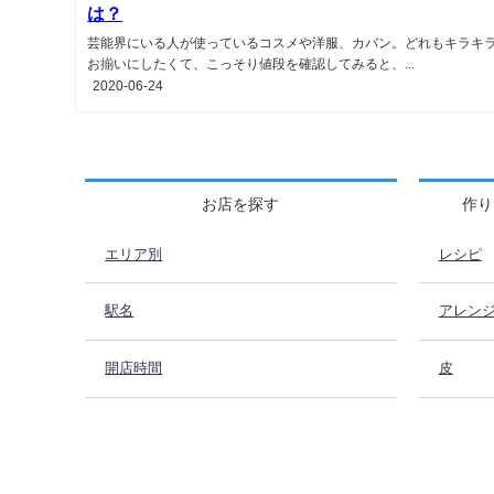
は？
芸能界にいる人が使っているコスメや洋服、カバン。どれもキラキ
お揃いにしたくて、こっそり値段を確認してみると、...
2020-06-24
お店を探す
作り
エリア別
レシピ
駅名
アレン
開店時間
皮