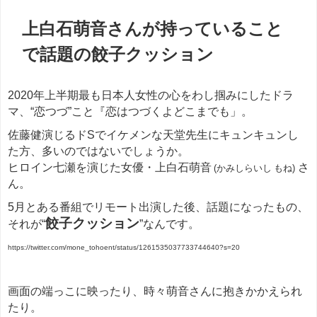
上白石萌音さんが持っていること
で話題の餃子クッション
2020年上半期最も日本人女性の心をわし掴みにしたドラ
マ、“恋つづ”こと『恋はつづくよどこまでも」。
佐藤健演じるドSでイケメンな天堂先生にキュンキュンし
た方、多いのではないでしょうか。
ヒロイン七瀬を演じた女優・上白石萌音
さ
(かみしらいし もね)
ん。
5月とある番組でリモート出演した後、話題になったもの、
餃子クッション
それが“
”なんです。
https://twitter.com/mone_tohoent/status/1261535037733744640?s=20
画面の端っこに映ったり、時々萌音さんに抱きかかえられ
たり。