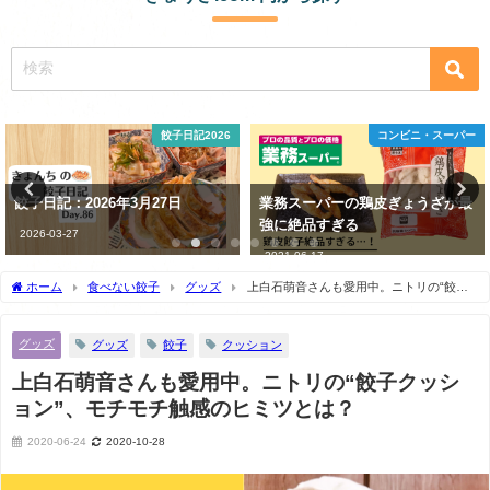
コンビニ・スーパー
豆知識
業務スーパーの鶏皮ぎょうざが最
餃子はキャベツと白菜どっち派？
強に絶品すぎる
中国は白菜って本当!?
2021-06-17
2021-08-31
ホーム
食べない餃子
グッズ
上白石萌音さんも愛用中。ニトリの“餃子
クッション”、モチモチ触感のヒミツとは？
グッズ
グッズ
餃子
クッション
上白石萌音さんも愛用中。ニトリの“餃子クッシ
ョン”、モチモチ触感のヒミツとは？
2020-06-24
2020-10-28