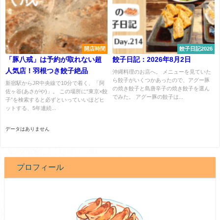
開店時間
餃子日記2026
「豚八戒」は予約が取れない超
餃子日記：2026年8月2日
人気店！羽根つき餃子絶品
沖縄料理のお店へ。 メニューを見ていた
ら餃子がいくつかあったので、アグー豚
新宿駅からJR中央線で10分で着く、「阿
の焼き餃子と島唐辛子の焼き餃子を選ん
佐ヶ谷(あさがや)」。 この場所に“東京×餃
でみた。 アグー豚の餃子は...
子”を検索すると必ずといっていいほどヒ
ットする、5年連続...
データはありません
プロフィール