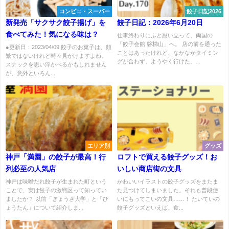
コンビニ・スーパー
餃子日記2026
新発売「サクサク餃子揚げ」を
餃子日記：2026年6月20日
食べてみた！気になる味は？
仕事終わりにふと思い立って、両国の
「餃子会館 磐梯山」へ。 店の前を通った
●更新日：2023/04/09 餃子のお菓子は、頻
ことはあったけれど、なかなかタイミン
繁ではないけれど時々見かけますよね。
グが合わず、ようやく行けた。...
スナックを思い浮かべるかもしれません
が、意外といろん...
エリア別
グッズ
神戸「満園」の餃子が最高！行
ロフトで買える餃子グッズ！お
列必至の人気店
いしい商店街の文具
神戸は味噌だれ餃子が生まれた町という
かわいいイラストの餃子グッズをまたま
ことで、実は餃子の激戦区って知ってい
た見つけてしまいました。それも普段使
ましたか？ 以前「ぎょうざ大学」と「ひ
いにもってこいの文具……！ たいていの
ょうたん」について紹介しま...
餃子グッズといえば、食...