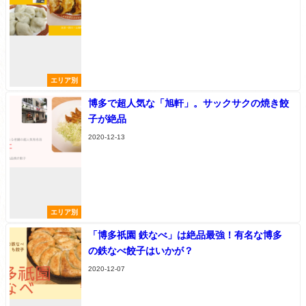
エリア別
博多で超人気な「旭軒」。サックサクの焼き餃
子が絶品
2020-12-13
エリア別
「博多祇園 鉄なべ」は絶品最強！有名な博多
の鉄なべ餃子はいかが？
2020-12-07