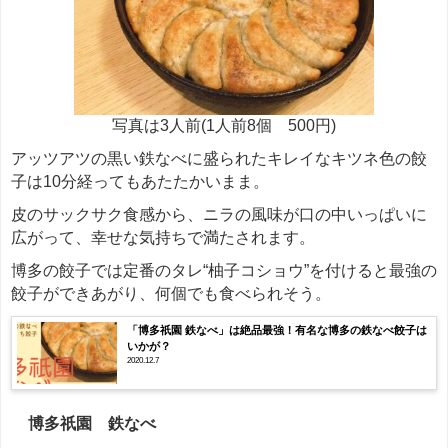
写真は3人前(1人前8個 500円)
アッツアツの黒い鉄なべに盛られたキレイなキツネ色の餃
子は10分経ってもあたたかいまま。
皮のサックサク食感から、ニラの風味が口の中いっぱいに
広がって、幸せな気持ちで満たされます。
博多の餃子では定番のタレ“柚子コショウ”を付けると最強の
餃子ができあがり、何個でも食べられそう。
「博多祇園 鉄なべ」は絶品最強！有名な博多の鉄なべ餃子は
いかが？
2020.12.7
博多祇園 鉄なべ