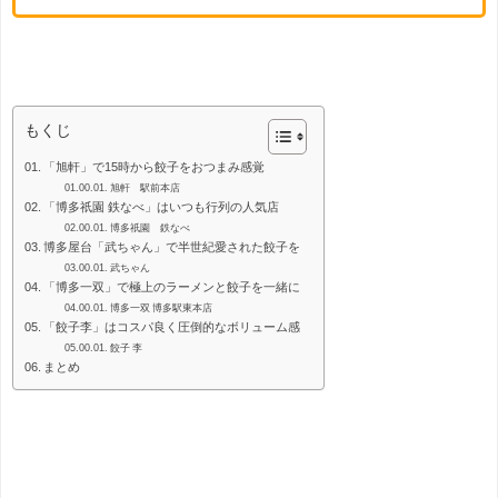
餃子
もくじ
「旭軒」で15時から餃子をおつまみ感覚
旭軒 駅前本店
「博多祇園 鉄なべ」はいつも行列の人気店
博多祇園 鉄なべ
博多屋台「武ちゃん」で半世紀愛された餃子を
武ちゃん
「博多一双」で極上のラーメンと餃子を一緒に
博多一双 博多駅東本店
「餃子李」はコスパ良く圧倒的なボリューム感
餃子 李
まとめ