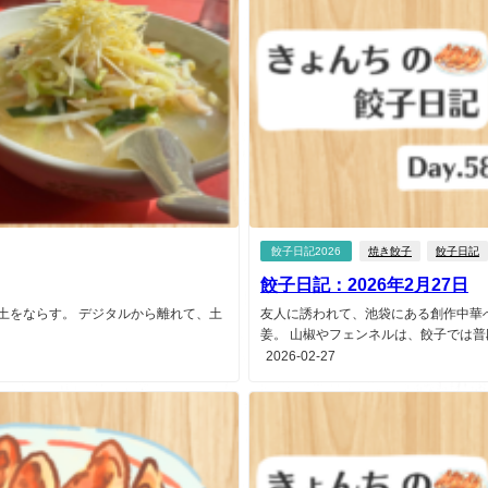
餃子日記2026
焼き餃子
餃子日記
餃子日記：2026年2月27日
土をならす。 デジタルから離れて、土
友人に誘われて、池袋にある創作中華
姜。 山椒やフェンネルは、餃子では普段
2026-02-27