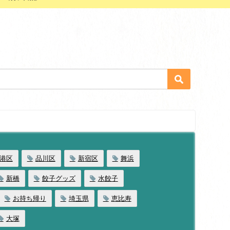
港区
品川区
新宿区
舞浜
新橋
餃子グッズ
水餃子
お持ち帰り
埼玉県
恵比寿
大塚