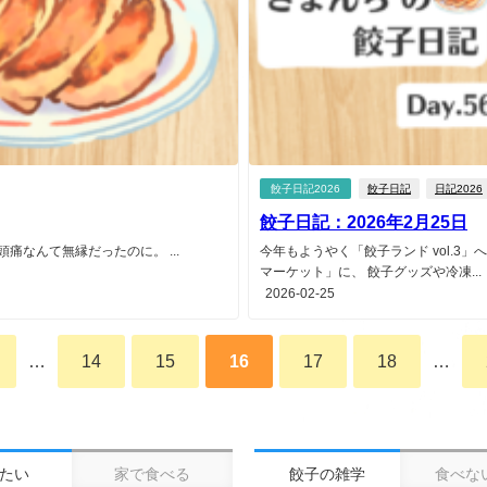
餃子日記2026
餃子日記
日記2026
餃子日記：2026年2月25日
痛なんて無縁だったのに。 ...
今年もようやく「餃子ランド vol.3
マーケット」に、 餃子グッズや冷凍...
2026-02-25
…
14
15
16
17
18
…
たい
家で食べる
餃子の雑学
食べな