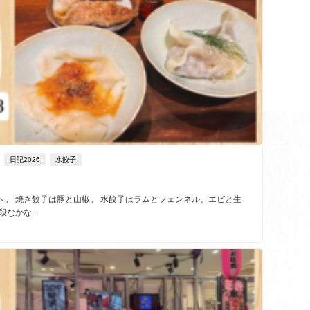
日記2026
水餃子
へ。 焼き餃子は豚と山椒。 水餃子はラムとフェンネル、エビと生
なかな...