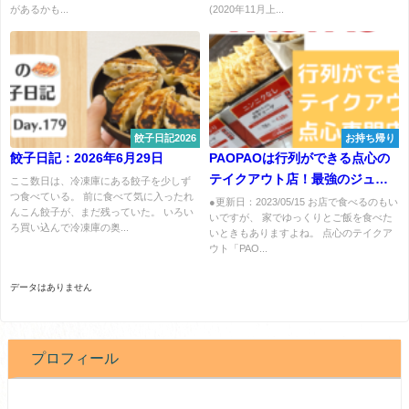
があるかも...
(2020年11月上...
餃子日記2026
お持ち帰り
餃子日記：2026年6月29日
PAOPAOは行列ができる点心の
テイクアウト店！最強のジュー
ここ数日は、冷凍庫にある餃子を少しず
つ食べている。 前に食べて気に入ったれ
シーさ
●更新日：2023/05/15 お店で食べるのもい
んこん餃子が、まだ残っていた。 いろい
いですが、 家でゆっくりとご飯を食べた
ろ買い込んで冷凍庫の奥...
いときもありますよね。 点心のテイクア
ウト「PAO...
データはありません
プロフィール