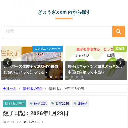
ぎょうざ.com 内から探す
ー
豆知識
外国の餃
餃子はキャベツと白菜どっち派？
2025年きょんちの餃子活動記録
中国は白菜って本当!?
2025-12-22
2021-08-31
ホーム
餃子日記2026
餃子日記：2026年1月29日
餃子日記2026
餃子日記
日記2026
水餃子
餃子日記：2026年1月29日
2026-01-29
2026-01-31