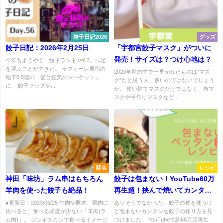
餃子日記2026
グッズ
餃子日記：2026年2月25日
「宇都宮餃子マスク」がついに
発売！サイズは？つけ心地は？
今年もようやく「餃子ランド vol.3」へ足
を運ぶことができた。 ラフォーレ原宿の
2020年世の中で一番売れたものは“マス
地下0.5階の「愛と狂気のマーケット」
ク”だと思う人、多いのではないでしょう
に、 餃子グッズや...
か。 使い捨てマスクだけではなく、布マ
スクや手作りマスクなど...
駅名
レシピ
神田「味坊」ラム串はもちろん
餃子は包まない！YouTube60万
羊肉を使った餃子も絶品！
再生超！挟んで焼いてカンタン
絶品餃子レシピ
●更新日：2023/06/25 牛肉や豚肉、鶏肉に
ありそうでなかった、餃子の皮を使うけ
比べると、食べる頻度が少ない「羊肉(ラ
ど包まないカンタンな餃子の作り方を見
ム肉)」。 ジンギスカンで食べるイメージ
つけました。 YouTubeで約68万回再生