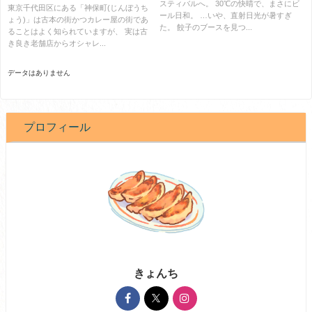
スティバルへ。 30℃の快晴で、まさにビ
は？
東京千代田区にある「神保町(じんぼうち
ール日和。 …いや、直射日光が暑すぎ
ょう)」は古本の街かつカレー屋の街であ
た。 餃子のブースを見つ...
ることはよく知られていますが、 実は古
き良き老舗店からオシャレ...
データはありません
プロフィール
きょんち