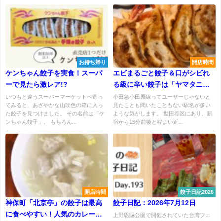
お持ち帰り
開店時間
ケンちゃん餃子を実食！スーパ
エビまるごと餃子＆口がシビれ
ーで見たら激レア!?
る級に辛い餃子は「ヤマタニ餃
子」だけ
いつもと違うスーパーマーケットへ寄っ
小田急小田原線ってユーザーじゃないと
てみると、あざやかな山吹色の箱に入っ
見たことも聞いたこともない駅名が多い
た餃子を見つけました。 その名前は「ケ
ような気がします。 世田谷区にあり、新
ンちゃん餃子」。 もちろん...
宿から15分前後と程よい近...
開店時間
餃子日記2026
神保町「北京亭」の餃子は最高
餃子日記：2026年7月12日
に食べやすい！人気のカレーと
上野恩賜公園で開催されていた台湾フェ