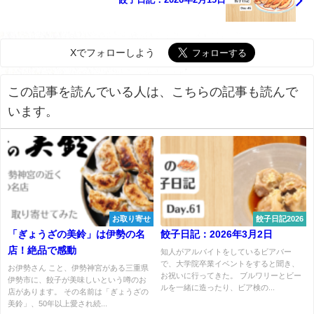
Xでフォローしよう
この記事を読んでいる人は、こちらの記事も読んで
います。
お取り寄せ
餃子日記2026
「ぎょうざの美鈴」は伊勢の名
餃子日記：2026年3月2日
店！絶品で感動
知人がアルバイトをしているビアバー
で、大学院卒業イベントをすると聞き、
お伊勢さん こと、伊勢神宮がある三重県
お祝いに行ってきた。 ブルワリーとビー
伊勢市に、餃子が美味しいという噂のお
ルを一緒に造ったり、ビア検の...
店があります。 その名前は「ぎょうざの
美鈴」、50年以上愛され続...