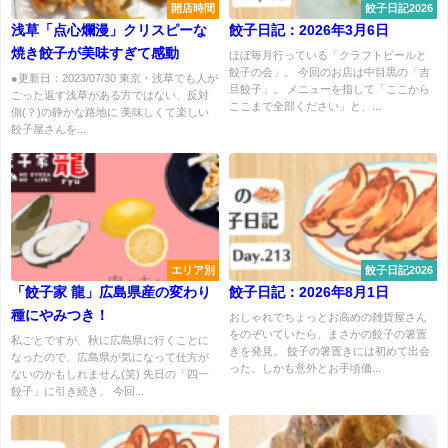
開店時間
餃子日記2026
浅草「点心爛漫」クリスピーな
餃子日記：2026年3月6日
焼き餃子が美味すぎて感動
ほぼ毎月行っている「クラフトビールと
餃子の会」。 今回のお店は中目黒の「吉
●更新日：2023/07/30 東京・浅草でも人が
旦餃子」。 メニューを指して「ここから
ごった返す浅草がある方ではない、反対
ここまで全部ください」と、...
側(？)の静かな路地に 美味しくて楽しい
餃子屋さんを...
エリア別
餃子日記2026
「餃子家 龍」広島県産の変わり
餃子日記：2026年8月1日
種にやみつき！
おしゃれでちょっとお高めの雑貨屋さん
をのぞいていたら、まさかの餃子の箸置
私ごとですが、秋に広島県に行くことに
きを発見。 餃子の箸置きには初めて出会
なったので、広島県が気になって仕方が
った。しかも意外とお手頃価...
ないのかもしれません(笑) 先日の「四一
餃子」に引き続き、 今回...