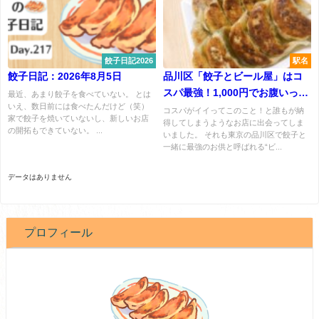
餃子日記2026
駅名
餃子日記：2026年8月5日
品川区「餃子とビール屋」はコ
スパ最強！1,000円でお腹いっぱ
最近、あまり餃子を食べていない。 とは
いえ、数日前には食べたんだけど（笑）
い食べよう。
コスパがイイってこのこと！と誰もが納
家で餃子を焼いていないし、新しいお店
得してしまうようなお店に出会ってしま
の開拓もできていない。 ...
いました。 それも東京の品川区で餃子と
一緒に最強のお供と呼ばれる“ビ...
データはありません
プロフィール