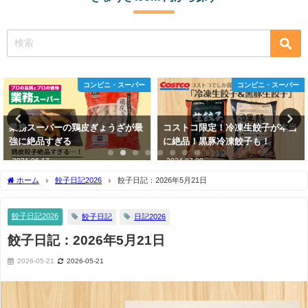
ー
コンビニ・スーパー
外国の餃
最
コストコ限定！冷凍生餃子が本当
2025年きょんちの餃子活動記録
に絶品！黒豚冷凍餃子も！
2025-12-22
2024-07-09
ホーム
餃子日記2026
餃子日記：2026年5月21日
餃子日記2026
餃子日記
日記2026
餃子日記：2026年5月21日
2026-05-21
2026-05-21