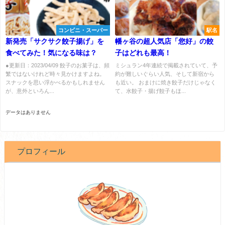
コンビニ・スーパー
駅名
新発売「サクサク餃子揚げ」を
幡ヶ谷の超人気店「您好」の餃
食べてみた！気になる味は？
子はどれも最高！
●更新日：2023/04/09 餃子のお菓子は、頻
ミシュラン4年連続で掲載されていて、予
繁ではないけれど時々見かけますよね。
約が難しいぐらい人気、そして新宿から
スナックを思い浮かべるかもしれません
も近い。 おまけに焼き餃子だけじゃなく
が、意外といろん...
て、水餃子・揚げ餃子もほ...
データはありません
プロフィール