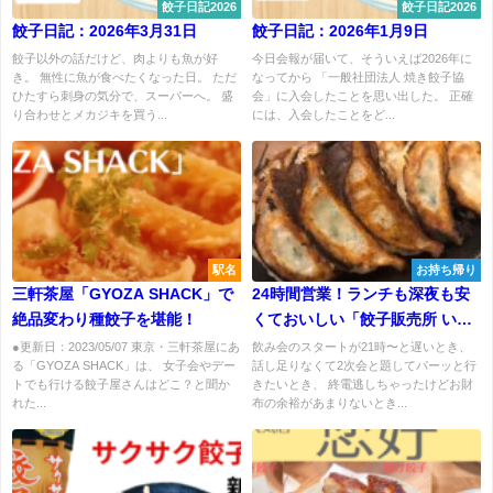
餃子日記2026
餃子日記2026
餃子日記：2026年3月31日
餃子日記：2026年1月9日
餃子以外の話だけど、肉よりも魚が好
今日会報が届いて、そういえば2026年に
き。 無性に魚が食べたくなった日。 ただ
なってから 「一般社団法人 焼き餃子協
ひたすら刺身の気分で、スーパーへ。 盛
会」に入会したことを思い出した。 正確
り合わせとメカジキを買う...
には、入会したことをど...
駅名
お持ち帰り
三軒茶屋「GYOZA SHACK」で
24時間営業！ランチも深夜も安
絶品変わり種餃子を堪能！
くておいしい「餃子販売所 いち
五郎」はいかが？
●更新日：2023/05/07 東京・三軒茶屋にあ
飲み会のスタートが21時〜と遅いとき、
る「GYOZA SHACK」は、 女子会やデー
話し足りなくて2次会と題してパーッと行
トでも行ける餃子屋さんはどこ？と聞か
きたいとき、 終電逃しちゃったけどお財
れた...
布の余裕があまりないとき...