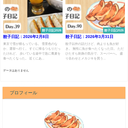
餃子日記2026
餃子日記2026
餃子日記：2026年2月8日
餃子日記：2026年3月31日
東京で雪が積もっている。 雪景色のな
餃子以外の話だけど、肉よりも魚が好
か、選挙へ行く。 すぐに帰るつもりだっ
き。 無性に魚が食べたくなった日。 ただ
たけれど、 歩いている途中で急に蕎麦を
ひたすら刺身の気分で、スーパーへ。 盛
食べたくなった。 近くにあ...
り合わせとメカジキを買う...
データはありません
プロフィール