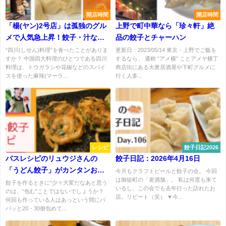
開店時間
開店時間
「楊(ヤン)2号店」は孤独のグル
上野で町中華なら「珍々軒」絶
メで人気急上昇！餃子・汁なし
品の餃子とチャーハン
担々麺はマスト！
“四川(しせん)料理”を食べたことがありま
更新日：2023/05/14 東京・上野でご飯を
すか？ 中国四大料理のひとつである四川
するなら、 通称 “アメ横” ことアメヤ横丁
料理は、トウガラシや花椒などのスパイ
商店街にある大衆居酒屋や下町グルメに
スを使った麻辣(マーラ...
行く人多...
レシピ
餃子日記2026
バスレシピのリュウジさんの
餃子日記：2026年4月16日
「うどん餃子」がカンタンおい
今月もクラフトビールと餃子の会。 今回
は御徒町の「老酒舗」。 私は何度も来て
しい！
餃子を作るときに“少々大変だなあと思う
いるし、この会でも去年行った訪れたお
のは、“包む”ことではないでしょうか？
店。リピート（笑） ▼今...
何回も作っている人はあっという間にパ
パッと20・30個包めて...