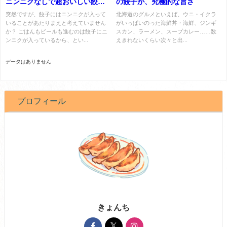
ニンニクなしで超おいしい餃子
の餃子が、究極的な旨さ
があるって知ってた？
突然ですが、餃子にはニンニクが入って
北海道のグルメといえば、ウニ・イクラ
いることがあたりまえと考えていません
がいっぱいのった海鮮丼・海鮮、ジンギ
か？ ごはんもビールも進むのは餃子にニ
スカン、ラーメン、スープカレー……数
ンニクが入っているから、とい...
えきれないくらい次々と出...
データはありません
プロフィール
きょんち