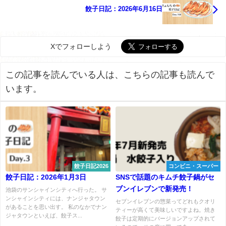
餃子日記：2026年6月16日
Xでフォローしよう
この記事を読んでいる人は、こちらの記事も読んで
います。
餃子日記2026
コンビニ・スーパー
餃子日記：2026年1月3日
SNSで話題のキムチ餃子鍋がセ
ブンイレブンで新発売！
池袋のサンシャインシティへ行った。 サ
ンシャインシティには、ナンジャタウン
セブンイレブンの惣菜ってどれもクオリ
があることを思い出す。 私のなかでナン
ティーが高くて美味しいですよね。焼き
ジャタウンといえば、餃子ス...
餃子は定期的にバージョンアップされて