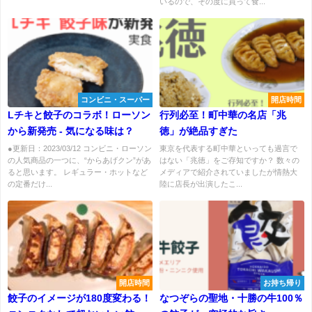
いるので、その度に買って食...
コンビニ・スーパー
開店時間
Lチキと餃子のコラボ！ローソン
行列必至！町中華の名店「兆
から新発売 - 気になる味は？
徳」が絶品すぎた
●更新日：2023/03/12 コンビニ・ローソン
東京を代表する町中華といっても過言で
の人気商品の一つに、“からあげクン”があ
はない「兆徳」をご存知ですか？ 数々の
ると思います。 レギュラー・ホットなど
メディアで紹介されていましたが情熱大
の定番だけ...
陸に店長が出演したこ...
開店時間
お持ち帰り
餃子のイメージが180度変わる！
なつぞらの聖地・十勝の牛100％