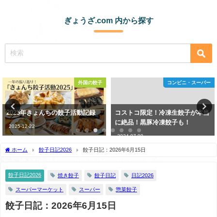
ぎょうざ.com 内から探す
外国の餃子
コンビニ・スーパー
2025年きょんちの餃子活動記録
コストコ限定！冷凍生餃子が本当
に絶品！黒豚冷凍餃子も！
2025-12-22
2024-07-09
ホーム
餃子日記2026
餃子日記：2026年6月15日
餃子日記2026
焼き餃子
餃子日記
日記2026
スーパーマーケット
スーパー
惣菜餃子
餃子日記：2026年6月15日