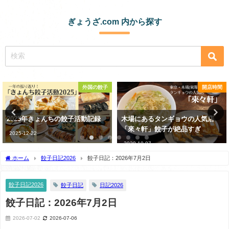
ぎょうざ.com 内から探す
外国の餃子
開店時間
コンビニ
動記録
木場にあるタンギョウの人気店
業務スーパーの鶏皮ぎょ
「來々軒」餃子が絶品すぎ
強に絶品すぎる
2020-10-07
2021-06-17
ホーム
餃子日記2026
餃子日記：2026年7月2日
餃子日記2026
餃子日記
日記2026
餃子日記：2026年7月2日
2026-07-02
2026-07-06