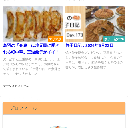
エリア別
餃子日記2026
鳥羽の「弁慶」は地元民に愛さ
餃子日記：2026年6月23日
れる町中華。王道餃子がイイ！
焼き餃子協会プレゼンツ、第三回「おい
しい餃子勉強会」に参加した。 今回のテ
先日訪れた三重県の「鳥羽(とば)」。 江
ーマは「香り」。 餃子を焼くときの油の
戸時代からの伝統がつづく、お伊勢さん
香りや、香ばしさを生み出す...
で親しまれている 「伊勢神宮」の参拝と
セットで行く人が多いス...
データはありません
プロフィール