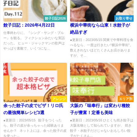
餃子日記2026
お取り寄せ
餃子日記：2026年4月22日
横浜中華街なら山東！水餃子が
絶品すぎ
仕事終わりに、『シング・サング・ブル
ー』を観る。 フィクションみたいな実話
●更新日：2023/05/15 関東で中華料理を食
だった。 ヒュー・ジャックマンの歌声は
べるなら、一度は行きたい“横浜中華街”。
やっぱり素敵で、いくつにな...
数えきれないほどたくさんお店がありま
すが、そ...
アレンジ
エリア別
余った餃子の皮でピザ！リロ氏
大阪の「味奉行」は変わり種餃
の最強簡単レシピ3選
子が豊富！定番も美味
●更新日：2023/05/15 餃子をつくった
●更新日：2023/05/16 ひとくち焼き餃子は
ら、餃子の皮が余っちゃった経験ありま
大阪名物として知られていますが、 焼き
せんか？ ネット上には、余った餃子の皮
餃子・水餃子だけじゃないおもしろい餃
を使った...
子がたくさん...