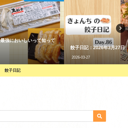
コストコ限定！冷凍生餃子
も！
2024-07-09
餃子日記