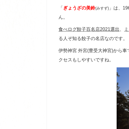
「
ぎょうざの美鈴
」は、19
(みすず)
ん。
食べログ餃子百名店2021選出
、
ミ
る人ぞ知る餃子の名店なのです。
伊勢神宮 外宮(豊受大神宮)から
クセスもしやすいですね。