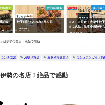
日記2026
コンビニ・スーパー
コンビニ・
日
コストコ限定！冷凍生餃子が本
エビが入った絶品の冷凍
当に絶品！黒豚冷凍餃子も！
３つ食べ比べしてみた
2024-07-09
2021-06-20
鈴」は伊勢の名店！絶品で感動
ランチ営業
お取り寄せ
お取り寄せ餃子
ミシュランガイド掲
伊勢の名店！絶品で感動