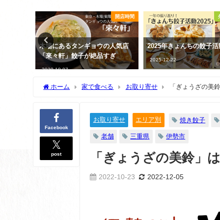
開店時間
外国の餃子
餃子
の人気店
2025年きょんちの餃子活動記録
餃子日記：2026年3月27
すぎ
2025-12-22
2026-03-27
ホーム
家で食べる
お取り寄せ
「ぎょうざの美
お取り寄せ
エリア別
焼き餃子
Facebook
老舗
三重県
伊勢市
post
「ぎょうざの美鈴」は
2022-10-23
2022-12-05