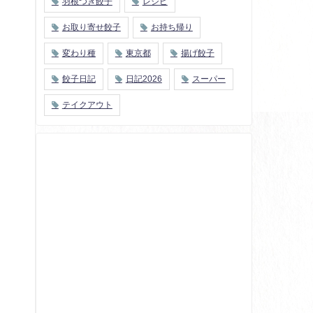
羽根つき餃子
レシピ
お取り寄せ餃子
お持ち帰り
変わり種
東京都
揚げ餃子
餃子日記
日記2026
スーパー
テイクアウト