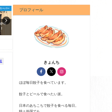
スーパー
レシピ
餃子日記
プロフィール
餃子を
実は、餃子を作る時の野菜の塩
餃子日記：2026年1月19日
もみ、不要かも!?
2026-01-19
2023-01-08
載
きょんち
ほぼ毎日餃子を食べています。
餃子とビールで食べたい派。
日本のあちこちで餃子を食べる毎日。
時々外国でも。