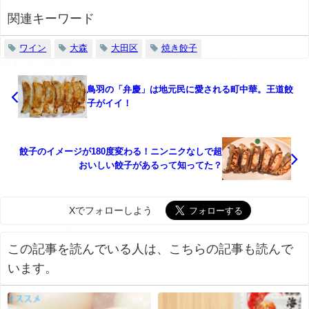
関連キーワード
ワイン
大森
大田区
焼き餃子
鳥羽の「弁慶」は地元民に愛される町中華。王道餃
子がイイ！
餃子のイメージが180度変わる！ニンニクなしで超
おいしい餃子があるって知ってた？
Xでフォローしよう
この記事を読んでいる人は、こちらの記事も読んで
います。