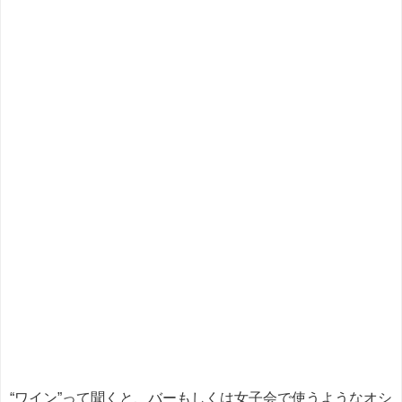
“ワイン”って聞くと、バーもしくは女子会で使うようなオシ