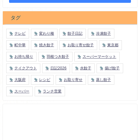
タグ
テレビ
変わり種
餃子日記
冷凍餃子
町中華
焼き餃子
お取り寄せ餃子
東京都
お持ち帰り
羽根つき餃子
スーパーマーケット
テイクアウト
日記2026
水餃子
揚げ餃子
大阪府
レシピ
お取り寄せ
蒸し餃子
スーパー
ランチ営業