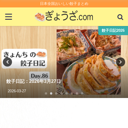
日本全国おいしい餃子まとめ
豆知識
餃子はキャベツと白菜どっち派？中国は白菜って本当!?
2021-08-31