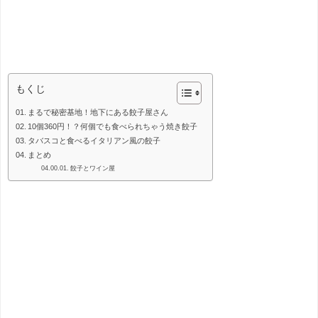
餃子
もくじ
まるで秘密基地！地下にある餃子屋さん
10個360円！？何個でも食べられちゃう焼き餃子
タバスコと食べるイタリアン風の餃子
まとめ
餃子とワイン屋