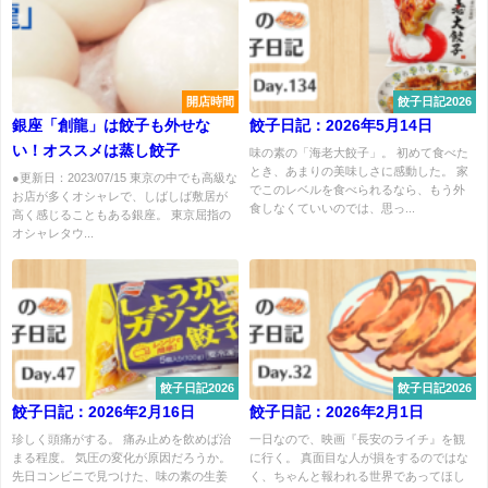
開店時間
餃子日記2026
銀座「創龍」は餃子も外せな
餃子日記：2026年5月14日
い！オススメは蒸し餃子
味の素の「海老大餃子」。 初めて食べた
とき、あまりの美味しさに感動した。 家
●更新日：2023/07/15 東京の中でも高級な
でこのレベルを食べられるなら、もう外
お店が多くオシャレで、しばしば敷居が
食しなくていいのでは、思っ...
高く感じることもある銀座。 東京屈指の
オシャレタウ...
餃子日記2026
餃子日記2026
餃子日記：2026年2月16日
餃子日記：2026年2月1日
珍しく頭痛がする。 痛み止めを飲めば治
一日なので、映画『長安のライチ』を観
まる程度。 気圧の変化が原因だろうか。
に行く。 真面目な人が損をするのではな
先日コンビニで見つけた、味の素の生姜
く、ちゃんと報われる世界であってほし