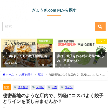
ぎょうざ.com 内から探す
レシピ
コンビニ・スーパー
実は、餃子を作る時の野菜の塩も
スーパーの生餃子が100円で最強
み、不要かも!?
においしいって知ってる？
2023-01-08
2021-01-14
ホーム
お店を探す
駅名
秘密基地のような店内で、気軽にコスパよく餃
子とワインを楽しみませんか？
駅名
焼き餃子
大田区
大森
ワイン
秘密基地のような店内で、気軽にコスパよく餃子
とワインを楽しみませんか？