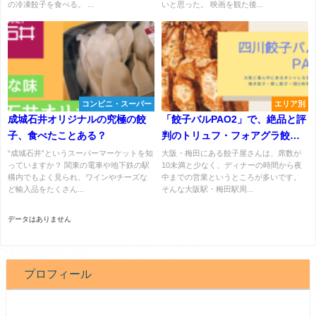
の冷凍餃子を食べる。 ...
いと思った。 映画を観た後...
コンビニ・スーパー
エリア別
成城石井オリジナルの究極の餃
「餃子バルPAO2」で、絶品と評
子、食べたことある？
判のトリュフ・フォアグラ餃子
を堪能
“成城石井”というスーパーマーケットを知
大阪・梅田にある餃子屋さんは、席数が
っていますか？ 関東の電車や地下鉄の駅
10未満と少なく、ディナーの時間から夜
構内でもよく見られ、ワインやチーズな
中までの営業というところが多いです。
ど輸入品をたくさん...
そんな大阪駅・梅田駅周...
データはありません
プロフィール