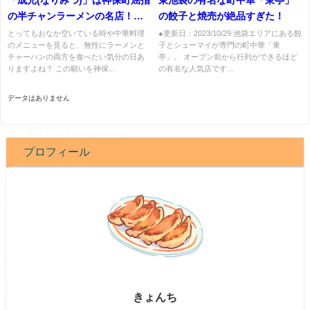
「成光(なりみつ)」は神保町屈指
東池袋の有名な町中華「東亭」
の半チャンラーメンの名店！餃
の餃子と焼売が絶品すぎた！
子も最高！
とってもおなか空いている時や中華料理
●更新日：2023/10/29 池袋エリアにある餃
のメニューを見ると、無性にラーメンと
子とシューマイが専門の町中華「東
チャーハンの両方を食べたい気分の日あ
亭」。 オープン前から行列ができるほど
りますよね？ この願いを神保...
の有名な人気店です...
データはありません
プロフィール
きょんち