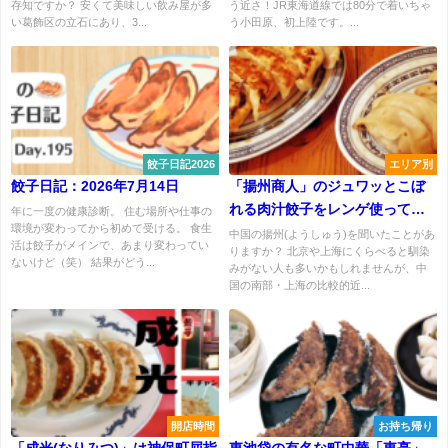
存知ですか？ 安くて美味しい飲み屋が多
う近さ！JR東海道線では80分で着いちゃ
い葛飾区の立石にあり、3...
う小田原、初上陸です。...
餃子日記2026
エリア別
餃子日記：2026年7月14日
「揚州商人」のジュワッとこぼ
れる肉汁餃子をレンゲ使って堪
年に一度の健康診断。 住む場所や仕事の
環境が変わってから初めて受ける。 食生
能しよう
中国の揚州(ようしゅう)を聞いたことがあ
活は餃子がメインで、あまり変わってい
りますか？ 北京や上海にくらべると馴染
ないけど（笑） 結果がどう...
みがない人も多いかもしれませんが、中
国の南部・上海の比較的近...
開店時間
お持ち帰り