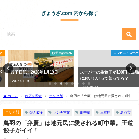
ぎょうざ.com 内から探す
餃子日記2026
コンビニ・スーパー
餃子日記：2026年1月19日
スーパーの生餃子が100円で最強
においしいって知ってる？
2026-01-19
2021-01-14
ホーム
お店を探す
エリア別
鳥羽の「弁慶」は地元民に愛される町中
華。王道餃子がイイ！
エリア別
焼き餃子
ランチ営業
町中華
三重県
鳥羽市
鳥羽の「弁慶」は地元民に愛される町中華。王道
餃子がイイ！