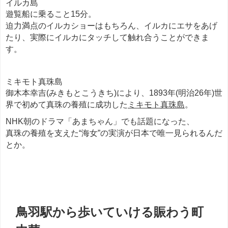
イルカ島
遊覧船に乗ること15分。
迫力満点のイルカショーはもちろん、イルカにエサをあげ
たり、実際にイルカにタッチして触れ合うことができま
す。
ミキモト真珠島
御木本幸吉(みきもとこうきち)により、1893年(明治26年)世
界で初めて真珠の養殖に成功した
ミキモト真珠島
。
NHK朝のドラマ「あまちゃん」でも話題になった、
真珠の養殖を支えた“海女”の実演が日本で唯一見られるんだ
とか。
餃子
鳥羽駅から歩いていける賑わう町