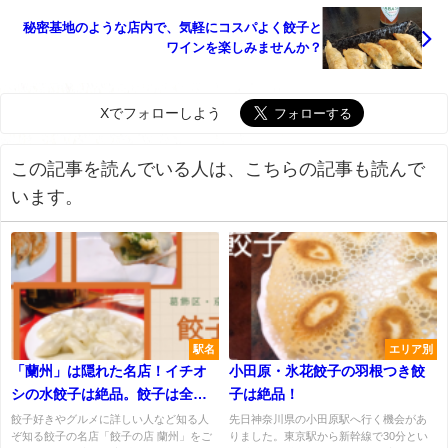
秘密基地のような店内で、気軽にコスパよく餃子と
ワインを楽しみませんか？
Xでフォローしよう
この記事を読んでいる人は、こちらの記事も読んで
います。
駅名
エリア別
「蘭州」は隠れた名店！イチオ
小田原・氷花餃子の羽根つき餃
シの水餃子は絶品。餃子は全部
子は絶品！
最強。
餃子好きやグルメに詳しい人など知る人
先日神奈川県の小田原駅へ行く機会があ
ぞ知る餃子の名店「餃子の店 蘭州」をご
りました。東京駅から新幹線で30分とい