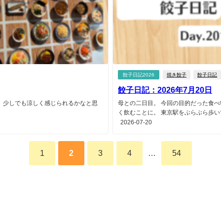
餃子日記2026
焼き餃子
餃子日記
餃子日記：2026年7月20日
、少しでも涼しく感じられるかなと思
母との二日目。 今回の目的だった食
く飲むことに。 東京駅をぶらぶら歩いて
2026-07-20
1
2
3
4
…
54