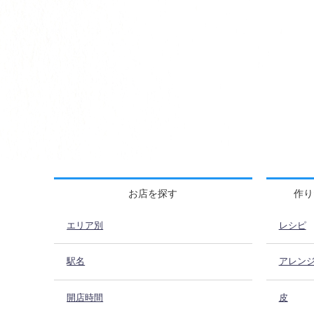
お店を探す
作り
エリア別
レシピ
駅名
アレン
開店時間
皮