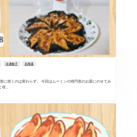
冷凍餃子
北海道
円形に焼くのは変わらず。 今回はムーミンの楕円形のお皿にのせてみ
...