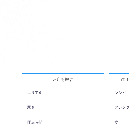
お店を探す
作り
エリア別
レシピ
駅名
アレン
開店時間
皮