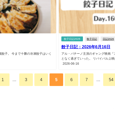
餃子日記2026
餃子日記
日記2026
餃子日記：2026年6月16日
幌餃子。 今まで十勝の冷凍餃子はいく
アル・パチーノ主演のギャング映画『ス
となく過ぎていった。 リバイバル上映は
2026-06-16
1
…
3
4
5
6
7
…
54