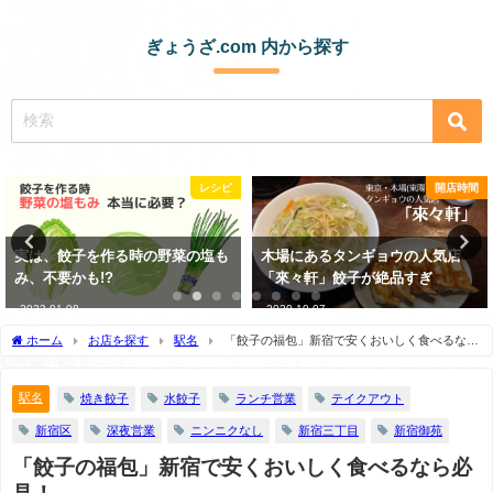
ぎょうざ.com 内から探す
開店時間
コンビニ・スーパー
木場にあるタンギョウの人気店
スーパーの生餃子が100円で最強
「來々軒」餃子が絶品すぎ
においしいって知ってる？
2020-10-07
2021-01-14
ホーム
お店を探す
駅名
「餃子の福包」新宿で安くおいしく食べるなら
必見！
駅名
焼き餃子
水餃子
ランチ営業
テイクアウト
新宿区
深夜営業
ニンニクなし
新宿三丁目
新宿御苑
「餃子の福包」新宿で安くおいしく食べるなら必