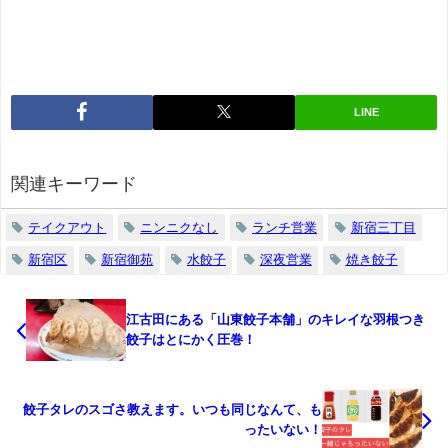
LINE
関連キーワード
テイクアウト
ニンニクなし
ランチ営業
新宿三丁目
新宿区
新宿御苑
水餃子
深夜営業
焼き餃子
江古田にある「山東餃子本舗」のキレイな羽根つき
餃子はとにかく圧巻！
餃子タレのスゴさ教えます。いつも同じなんて、も
ったいない！