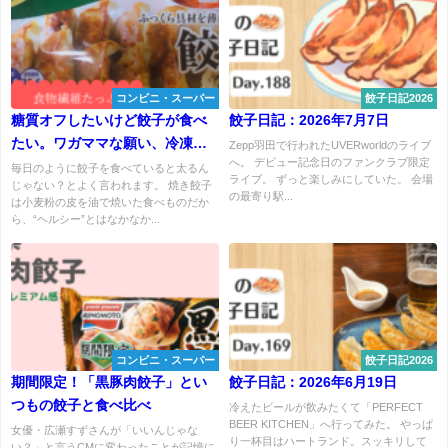
コンビニ・スーパー
餃子日記2026
糖質オフしたいけど餃子が食べ
餃子日記：2026年7月7日
たい。ワガママな願い、冷凍餃
Zepp羽田で行われたUVERworldのライブ
へ。 デビュー記念日のファンクラブ限定
子で叶えます
毎日のように餃子を食べていると太るん
ライブ。 ずっと楽しみにしていた。 会場
じゃない？とよく言われます。 焼き餃子
の最寄り駅...
は小麦粉の皮を油で焼いた食べものだか
ら、“ヘルシー”とはなかなか...
コンビニ・スーパー
餃子日記2026
期間限定！「黒豚肉餃子」とい
餃子日記：2026年6月19日
つもの餃子と食べ比べ
冷えたビールが飲みたくて「PERFECT
BEER KITCHEN」へ行ってみた。 やっぱ
女優・広瀬すずさんが「いいんじゃな
り一杯目はハートランド。スッキリして
い？」と言うCMに変わったことが記憶に