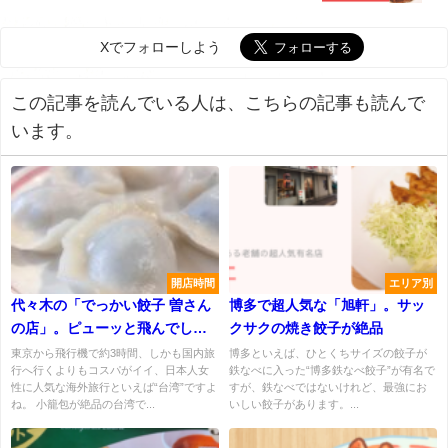
Xでフォローしよう
この記事を読んでいる人は、こちらの記事も読んで
います。
開店時間
エリア別
代々木の「でっかい餃子 曽さん
博多で超人気な「旭軒」。サッ
の店」。ピューッと飛んでしま
クサクの焼き餃子が絶品
う肉汁に注意。
東京から飛行機で約3時間、しかも国内旅
博多といえば、ひとくちサイズの餃子が
行へ行くよりもコスパがイイ、日本人女
鉄なべに入った“博多鉄なべ餃子”が有名で
性に人気な海外旅行といえば“台湾”ですよ
すが、鉄なべではないけれど、最強にお
ね。 小籠包が絶品の台湾で...
いしい餃子があります。...