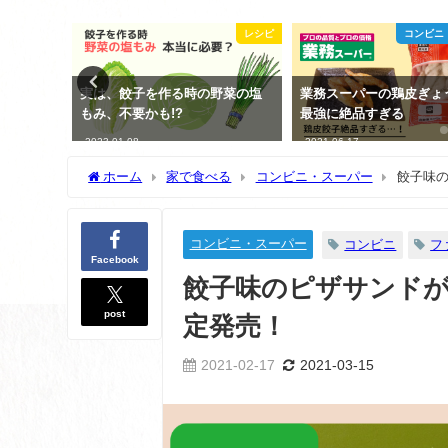
ニ・スーパー
レシピ
コンビニ
凍餃子を
実は、餃子を作る時の野菜の塩
業務スーパーの鶏皮ぎょ
もみ、不要かも!?
最強に絶品すぎる
2023-01-08
2021-06-17
ホーム
家で食べる
コンビニ・スーパー
餃子味の
コンビニ・スーパー
コンビニ
フ
Facebook
餃子味のピザサンドが、
post
定発売！
2021-02-17
2021-03-15