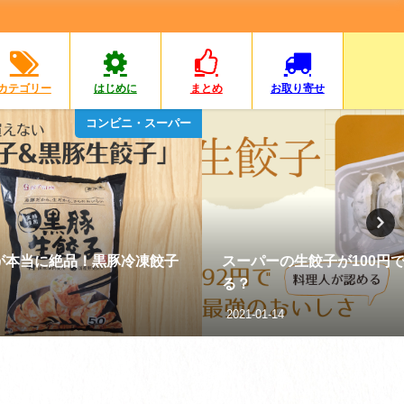
カテゴリー
はじめに
まとめ
お取り寄せ
コンビニ・スーパー
が本当に絶品！黒豚冷凍餃子
スーパーの生餃子が100円
る？
2021-01-14