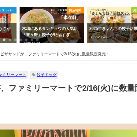
・スーパー
開店時間
外
うざが
木場にあるタンギョウの人気店
2025年きょんちの餃子活
「來々軒」餃子が絶品すぎ
2025-12-22
2020-10-07
ピザサンドが、ファミリーマートで2/16(火)に数量限定発売！
ァミリーマート
餃子ドッグ
ファミリーマートで2/16(火)に数量