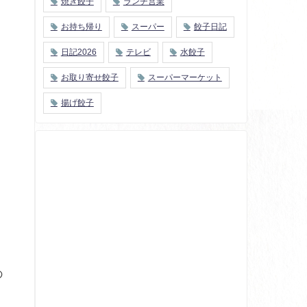
焼き餃子
ランチ営業
お持ち帰り
スーパー
餃子日記
日記2026
テレビ
水餃子
お取り寄せ餃子
スーパーマーケット
揚げ餃子
の