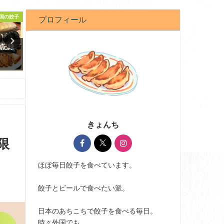
国の餃子
餃子日記2026
コンビニ・
プロフィール
動記録
餃子日記：2026年3月27日
コストコ限定！冷凍生餃子
当に絶品！黒豚冷凍餃子も
2026-03-27
2024-07-09
きょんち
限
ほぼ毎日餃子を食べています。
餃子とビールで食べたい派。
日本のあちこちで餃子を食べる毎日。
時々外国でも。