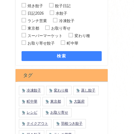
焼き餃子
餃子日記
日記2026
水餃子
ランチ営業
冷凍餃子
東京都
お取り寄せ
スーパーマーケット
変わり種
お取り寄せ餃子
町中華
検索
タグ
冷凍餃子
変わり種
蒸し餃子
町中華
東京都
大阪府
レシピ
お取り寄せ
テイクアウト
羽根つき餃子