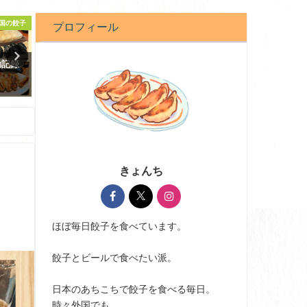
スーパー
駅名
餃子日記
プロフィール
で最強
デートにオススメ！東京で餃子
餃子日記：2026年3月27日
？
が美味しいお店5選
2026-03-27
2023-05-28
きょんち
ほぼ毎日餃子を食べています。
餃子とビールで食べたい派。
日本のあちこちで餃子を食べる毎日。
時々外国でも。