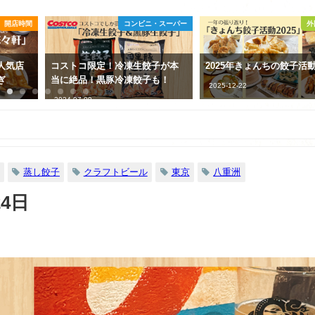
・スーパー
外国の餃子
コンビニ・
子が本
2025年きょんちの餃子活動記録
スーパーの生餃子が100円
も！
においしいって知ってる
2025-12-22
2021-01-14
蒸し餃子
クラフトビール
東京
八重洲
24日