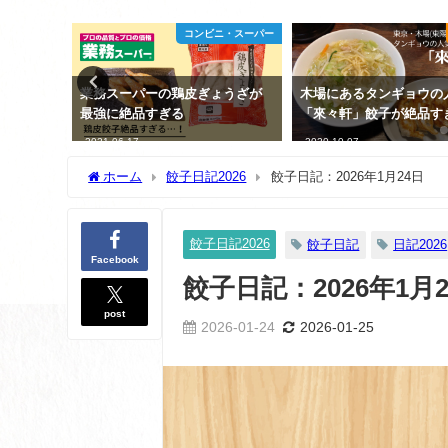
ニ・スーパー
開店時間
コンビニ
ょうざが
木場にあるタンギョウの人気店
コストコ限定！冷凍生餃
「來々軒」餃子が絶品すぎ
当に絶品！黒豚冷凍餃子
2020-10-07
2024-07-09
ホーム
餃子日記2026
餃子日記：2026年1月24日
餃子日記2026
餃子日記
日記2026
Facebook
餃子日記：2026年1月
post
2026-01-24
2026-01-25