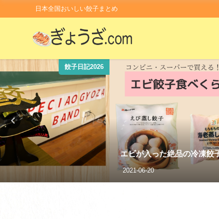
日本全国おいしい餃子まとめ
コンビニ・スーパー
コストコ限定！冷凍生餃子
子を３つ食べ比べしてみた
も！
2024-07-09