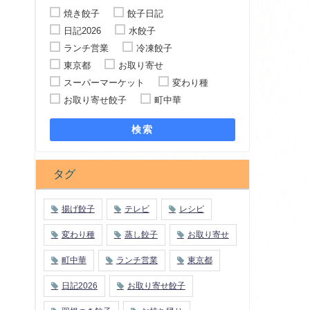
焼き餃子
餃子日記
日記2026
水餃子
ランチ営業
冷凍餃子
東京都
お取り寄せ
スーパーマーケット
変わり種
お取り寄せ餃子
町中華
検索
タグ
揚げ餃子
テレビ
レシピ
変わり種
蒸し餃子
お取り寄せ
町中華
ランチ営業
東京都
日記2026
お取り寄せ餃子