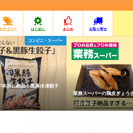
カテゴリー
はじめに
まとめ
お取り寄せ
コンビニ・スーパー
ざが最強に絶品すぎる
デートにオススメ！東京で
2023-05-28