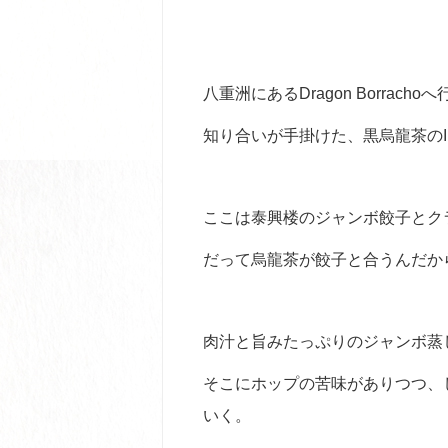
八重洲にあるDragon Borracho
知り合いが手掛けた、黒烏龍茶の
ここは泰興楼のジャンボ餃子とク
だって烏龍茶が餃子と合うんだか
肉汁と旨みたっぷりのジャンボ蒸
そこにホップの苦味がありつつ、
いく。