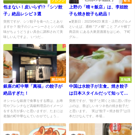
アレンジ
駅名
包まない！皮いらず!?「シソ餃
上野の「晴々飯店」は、李姐餃
子」絶品レシピ３選
子も焼き餃子も絶品！
突然ですが、シソ餃子を食べたことあり
●更新日：2023/04/23 東京・上野のグルメ
ますか？ 餃子のジューシーさとシソの風
といえば、通称 “アメ横” こと アメヤ横丁
味がちょうどうまい具合に調和されて美
商店街 にある大衆居酒屋をはじめ、 下町
味しいんですよ。 いつだ...
グル...
開店時間
豆知識
銀座の町中華「萬福」の餃子が
中国は水餃子が主食。焼き餃子
絶品すぎた！
は日本スタイルだって知って
た？
オシャレな銀座で食事をする際は、お寿
突然ですが、“餃子”と聞くと頭に思い浮か
司やフレンチなど高級料理店のイメージ
ぶのは、香ばしいキツネ色の焼き餃子だ
をする方が多いと思いますが、たまには
と思います。 実は“餃子＝焼き餃子”は日
老舗の町中華なんていかがでしょう...
本だけなんです。本場...