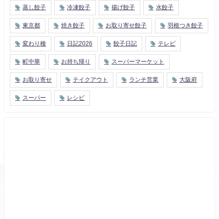
蒸し餃子
冷凍餃子
揚げ餃子
水餃子
東京都
焼き餃子
お取り寄せ餃子
羽根つき餃子
変わり種
日記2026
餃子日記
テレビ
町中華
お持ち帰り
スーパーマーケット
お取り寄せ
テイクアウト
ランチ営業
大阪府
スーパー
レシピ