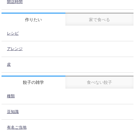
開店時間
作りたい
家で食べる
レシピ
アレンジ
皮
餃子の雑学
食べない餃子
種類
豆知識
有名ご当地