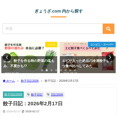
ぎょうざ.com 内から探す
コンビニ・スーパー
開店時間
エビが入った絶品の冷凍餃子を３
木場にあるタンギョウの人気店
つ食べ比べしてみた
「來々軒」餃子が絶品すぎ
2021-06-20
2020-10-07
ホーム
餃子日記2026
餃子日記：2026年2月17日
餃子日記2026
餃子日記
日記2026
餃子日記：2026年2月17日
2026-02-17
2026-02-17