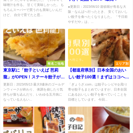
味噌汁を作る。 甘くて美味しかった。 も
●更新日：2023/06/10 道頓堀が有名な大
ちろんスーパーで買うのも美味しいんだ
阪・なんばへ行ったとき、 安くておいし
けど、 自分で育てたと思...
い餃子を食べたくなりました。 「千日前
やすだや」は、...
有名ご当地
エリア別
東京駅に「餃子といえば 芭莉
【都道府県別】日本全国のおい
龍」がOPEN！ステーキ餃子が美
しい餃子100選！まずはココへ行
味
こう。
更新日：2023/05/13 最大9連休のゴールデ
「ぎょうざ.com」は餃子レシピやお取り
ンウィークが終わり、 体調を崩したり気
寄せ餃子もまとめていますが、日本全国
持ちが落ち込んだり、いわゆる五月病に
にあるおいしい餃子を食べていくことを
なっている人もい...
目標としています。 今回...