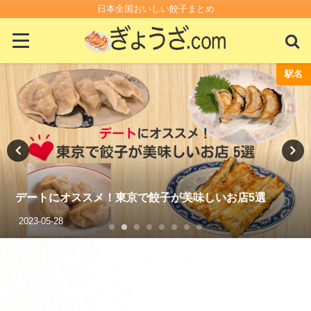
日本全国おいしい餃子まとめ
豆知識
餃子はキャベツと白菜どっち派？中国は白菜って本当!?
2021-08-31