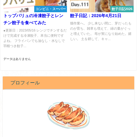
コンビニ・スーパー
餃子日記2026
トップバリュの冷凍餃子とレン
餃子日記：2026年4月21日
チン餃子を食べてみた
畑作業へ。 少し来ない間に、芽だったも
のが育ち、雑草も増えて、緑の量がぐっ
●更新日：2023/05/16 レンジでチンするだ
と増えていた。 苺が実になり始めた。嬉
けで完成する冷凍餃子、本当に便利です
しい。 土を耕して、キャ...
よね。 フライパンでも油なし・水なしで
羽根つき餃子...
データはありません
プロフィール