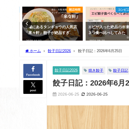
ニ・スーパー
開店時間
コンビニ
餃子が本
木場にあるタンギョウの人気店
エビが入った絶品の冷凍
子も！
「來々軒」餃子が絶品すぎ
３つ食べ比べしてみた
2020-10-07
2021-06-20
ホーム
餃子日記2026
餃子日記：2026年6月25日
餃子日記2026
焼き餃子
餃子日記
Facebook
餃子日記：2026年6月
post
2026-06-25
2026-06-25