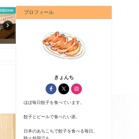
記2026
コンビニ・スーパー
コンビニ・
プロフィール
業務スーパーの鶏皮ぎょうざが
スーパーの生餃子が100円
最強に絶品すぎる
においしいって知ってる
2021-06-17
2021-01-14
きょんち
ほぼ毎日餃子を食べています。
餃子とビールで食べたい派。
日本のあちこちで餃子を食べる毎日。
時々外国でも。