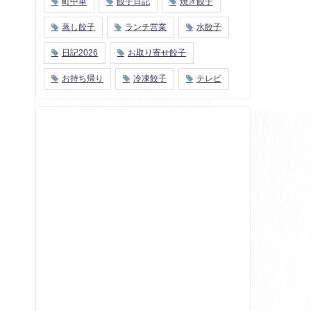
町中華
餃子日記
焼き餃子
蒸し餃子
ランチ営業
水餃子
日記2026
お取り寄せ餃子
お持ち帰り
冷凍餃子
テレビ