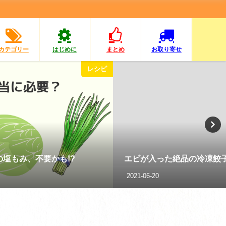
カテゴリー
はじめに
まとめ
お取り寄せ
レシピ
塩もみ、不要かも!?
エビが入った絶品の冷凍餃
2021-06-20