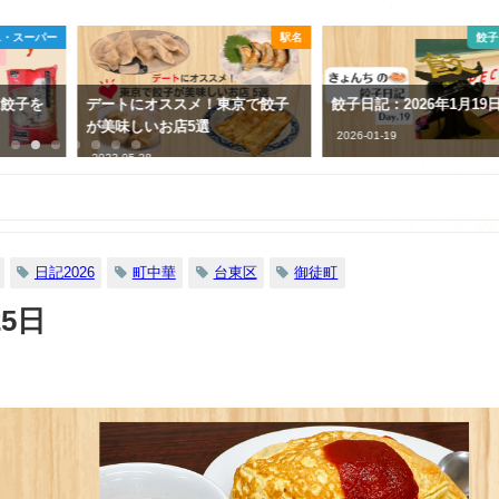
・スーパー
駅名
餃子日
餃子を
デートにオススメ！東京で餃子
餃子日記：2026年1月19日
が美味しいお店5選
2026-01-19
2023-05-28
日記2026
町中華
台東区
御徒町
25日