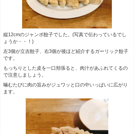
縦12cmのジャンボ餃子でした。(写真で伝わっているでし
ょうか・・！)
左3個が立吉餃子、右3個が後ほど紹介するガーリック餃子
です。
もっちりとした皮を一口頬張ると、肉汁があふれてくるの
で注意しましょう。
噛むたびに肉の旨みがジュワッと口の中いっぱいに広がり
ます。