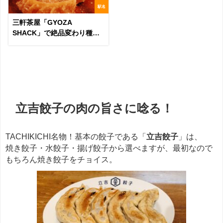
駅名
三軒茶屋「GYOZA
SHACK」で絶品変わり種餃
子を堪能！
＊＊＊
立吉餃子の肉の旨さに唸る！
TACHIKICHI名物！基本の餃子である「
立吉餃子
」は、
焼き餃子・水餃子・揚げ餃子から選べますが、最初なので
もちろん焼き餃子をチョイス。