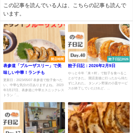
この記事を読んでいる人は、こちらの記事も読んで
います。
開店時間
餃子日記2026
表参道「ブルーザスリー」で美
餃子日記：2026年2月9日
味しい中華！ランチも
やっと今年「来々軒」で餃子を食べるこ
とができた。 開店直後に行ったから待た
更新日：2023/05/07 表参道で餃子食べた
ずに入れた。 タンメン野菜の小皿サービ
い、中華な気分の日ありますよね。 2023
スが終了していたけれど、...
年3月27日、表参道に中華エスニックレス
トラン「...