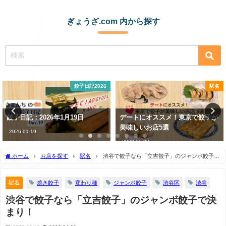
ぎょうざ.com 内から探す
餃子日記2026
駅名
月19日
デートにオススメ！東京で餃子が
実は、餃子を作る
美味しいお店5選
み、不要かも!?
2023-05-28
2023-01-08
ホーム
お店を探す
駅名
渋谷で餃子なら「立吉餃子」のジャンボ餃子で
決まり！
駅名
焼き餃子
変わり種
ジャンボ餃子
渋谷区
渋谷
渋谷で餃子なら「立吉餃子」のジャンボ餃子で決
まり！