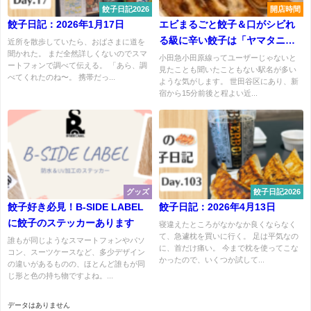
餃子日記2026
開店時間
餃子日記：2026年1月17日
エビまるごと餃子＆口がシビれ
る級に辛い餃子は「ヤマタニ餃
近所を散歩していたら、おばさまに道を
聞かれた。 まだ全然詳しくないのでスマ
子」だけ
小田急小田原線ってユーザーじゃないと
ートフォンで調べて伝える。 「あら、調
見たことも聞いたこともない駅名が多い
べてくれたのね〜。 携帯だっ...
ような気がします。 世田谷区にあり、新
宿から15分前後と程よい近...
グッズ
餃子日記2026
餃子好き必見！B-SIDE LABEL
餃子日記：2026年4月13日
に餃子のステッカーあります
寝違えたところがなかなか良くならなく
て、急遽枕を買いに行く。 足は平気なの
誰もが同じようなスマートフォンやパソ
に、首だけ痛い。 今まで枕を使ってこな
コン、スーツケースなど、多少デザイン
かったので、いくつか試して...
の違いがあるものの、ほとんど誰もが同
じ形と色の持ち物ですよね。...
データはありません