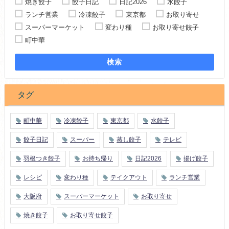
焼き餃子
餃子日記
日記2026
水餃子
ランチ営業
冷凍餃子
東京都
お取り寄せ
スーパーマーケット
変わり種
お取り寄せ餃子
町中華
検索
タグ
町中華
冷凍餃子
東京都
水餃子
餃子日記
スーパー
蒸し餃子
テレビ
羽根つき餃子
お持ち帰り
日記2026
揚げ餃子
レシピ
変わり種
テイクアウト
ランチ営業
大阪府
スーパーマーケット
お取り寄せ
焼き餃子
お取り寄せ餃子