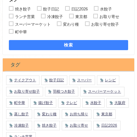
焼き餃子
餃子日記
日記2026
水餃子
ランチ営業
冷凍餃子
東京都
お取り寄せ
スーパーマーケット
変わり種
お取り寄せ餃子
町中華
検索
タグ
テイクアウト
餃子日記
スーパー
レシピ
お取り寄せ餃子
羽根つき餃子
スーパーマーケット
町中華
揚げ餃子
テレビ
水餃子
大阪府
蒸し餃子
変わり種
お持ち帰り
東京都
冷凍餃子
焼き餃子
お取り寄せ
日記2026
ランチ営業