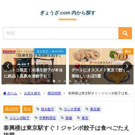
ぎょうざ.com 内から探す
駅名
レシピ
デートにオススメ！東京で餃子が
実は、餃子を作る時の野菜の塩も
美味しいお店5選
み、不要かも!?
2023-05-28
2023-01-08
ホーム
お店を探す
開店時間
泰興楼は東京駅すぐ！ジャンボ餃子は食べ
ごたえ抜群
開店時間
駅名
焼き餃子
ランチ営業
東京都
ジャンボ餃子
中華料理店
老舗
東京
泰興楼は東京駅すぐ！ジャンボ餃子は食べごたえ