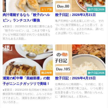
エリア別
餃子日記2026
肉汁堪能するなら「餃子のハル
餃子日記：2026年3月21日
ピン」ランチコスパ最強
亀戸天神社へお札を返しに行った。 その
ついでに餃子開拓をしようと思って、お
●更新日：2023/05/15 東京都三鷹市にある
店へ向かったら、まさかの休み。 調べた
「餃子のハルピン」は、これまで様々な
ときは開いているはずだっ...
テレビや雑誌で紹介されている知名度も
実力もある人気餃...
開店時間
餃子日記2026
浦賀の町中華「亜細亜楼」の餃
餃子日記：2026年4月15日
子がニンニクガッツリで美味！
仕事終わりに映画館へ。 その前に、近く
にあった牛丼屋で夜ごはん。 いつも通り
●更新日：2023/12/03 先日初めて神奈川県
紅生姜を盛っていたら、隣のおっちゃん
横須賀市の浦賀(うらが)に、ふらっと出か
に「豪快だねえ」と笑われ...
けてきました。 浦賀を含めた横須賀でい
ろいろ行き...