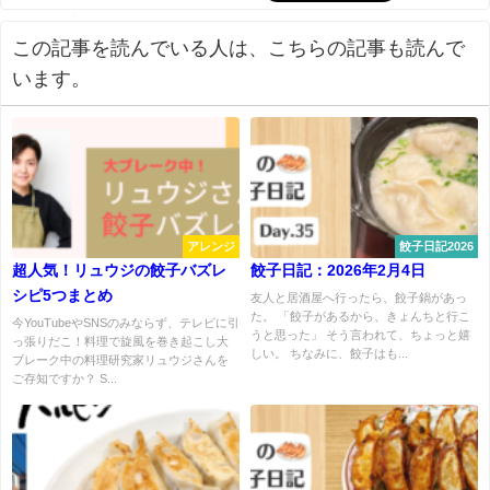
この記事を読んでいる人は、こちらの記事も読んで
います。
アレンジ
餃子日記2026
超人気！リュウジの餃子バズレ
餃子日記：2026年2月4日
シピ5つまとめ
友人と居酒屋へ行ったら、餃子鍋があっ
た。 「餃子があるから、きょんちと行こ
今YouTubeやSNSのみならず、テレビに引
うと思った」 そう言われて、ちょっと嬉
っ張りだこ！料理で旋風を巻き起こし大
しい。 ちなみに、餃子はも...
ブレーク中の料理研究家リュウジさんを
ご存知ですか？ S...