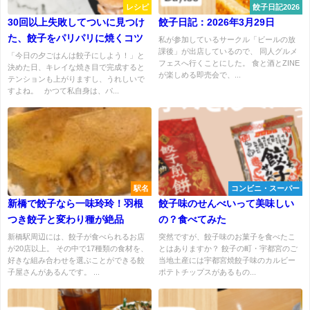
レシピ
餃子日記2026
30回以上失敗してついに見つけ
餃子日記：2026年3月29日
た、餃子をパリパリに焼くコツ
私が参加しているサークル「ビールの放
課後」が出店しているので、 同人グルメ
「今日の夕ごはんは餃子にしよう！」と
フェスへ行くことにした。 食と酒とZINE
決めた日、キレイな焼き目で完成すると
が楽しめる即売会で、...
テンションも上がりますし、うれしいで
すよね。 かつて私自身は、パ...
駅名
コンビニ・スーパー
新橋で餃子なら一味玲玲！羽根
餃子味のせんべいって美味しい
つき餃子と変わり種が絶品
の？食べてみた
新橋駅周辺には、餃子が食べられるお店
突然ですが、餃子味のお菓子を食べたこ
が20店以上。 その中で17種類の食材を、
とはありますか？ 餃子の町・宇都宮のご
好きな組み合わせを選ぶことができる餃
当地土産には宇都宮焼餃子味のカルビー
子屋さんがあるんです。 ...
ポテトチップスがあるもの...