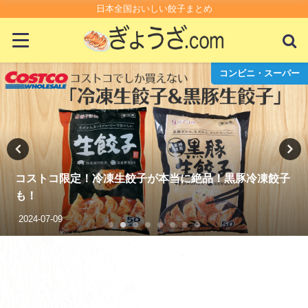
日本全国おいしい餃子まとめ
コンビニ・スーパー
限定！冷凍生餃子が本当に絶品！黒豚冷凍餃子
スーパーの
る？
2021-01-14