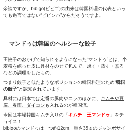
余談ですが、bibigo(ビビゴ)の由来は韓国料理の代表といっ
ても過言ではない“ビビンバ”からだそうですよ。
マンドゥは韓国のヘルシーな餃子
王餃子のおかげで知られるようになった“マンドゥ”とは、小
麦粉を練った皮に具材をのせて包んで、焼く・蒸す・煮る
などの調理をしたもの。
つまり餃子と似たようなポジションの韓国料理のため“
韓国
の餃子
”と認知されています。
具材には日本では定番の豚肉やニラのほかに、
キムチや豆
腐、春雨、ダイコン
も入れるのが韓国流。
今回は本場韓国キムチ入りの「
キムチ 王マンドゥ
」をチ
ョイス！
bibigoのマンドゥは一つ約12cm、重さ35ｇのジャンボサイ