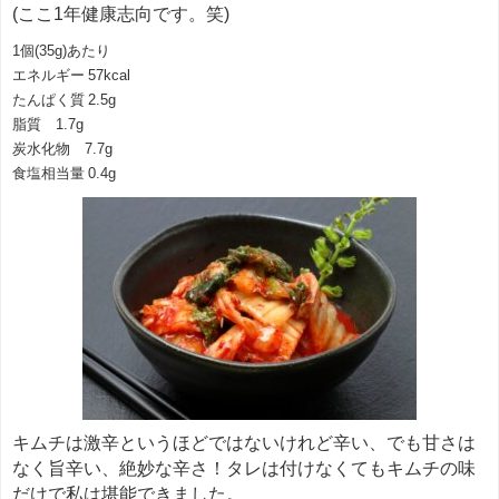
(ここ1年健康志向です。笑)
1個(35g)あたり
エネルギー 57kcal
たんぱく質 2.5g
脂質 1.7g
炭水化物 7.7g
食塩相当量 0.4g
キムチは激辛というほどではないけれど辛い、でも甘さは
なく旨辛い、絶妙な辛さ！タレは付けなくてもキムチの味
だけで私は堪能できました。