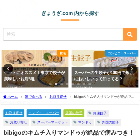
ぎょうざ.com 内から探す
駅名
コンビニ・スーパー
デートにオススメ！東京で餃子が
スーパーの生餃子が100円で最強
美味しいお店5選
においしいって知ってる？
2023-05-28
2021-01-14
ホーム
家で食べる
お取り寄せ
bibigoのキムチ入りマンドゥが絶品で病
みつき！
お取り寄せ
コンビニ・スーパー
外国の餃子
冷凍餃子
お取り寄せ
スーパーマーケット
マンドゥ
外国の餃子
bibigoのキムチ入りマンドゥが絶品で病みつき！