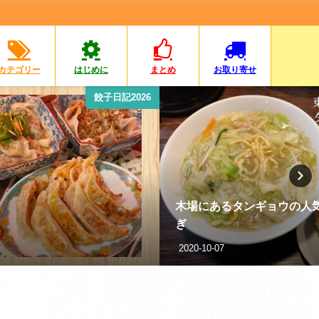
カテゴリー
はじめに
まとめ
お取り寄せ
餃子日記2026
木場にあるタンギョウの人
ぎ
2020-10-07