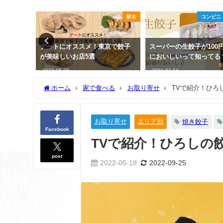
ニ・スーパー
駅名
コンビニ
ょうざが
デートにオススメ！東京で餃子
スーパーの生餃子が100
が美味しいお店5選
においしいって知って
2023-05-28
2021-01-14
ホーム
家で食べる
お取り寄せ
TVで紹介！ひろ
お取り寄せ
エリア別
焼き餃子
Facebook
TVで紹介！ひろしの
post
2022-05-18
2022-09-25