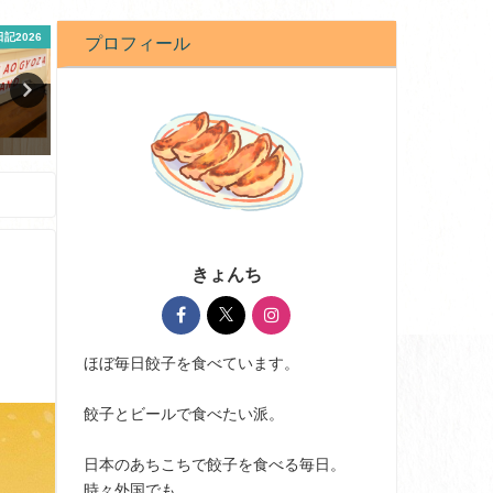
記2026
豆知識
プロフィール
餃子はキャベツと白菜どっち
実は、餃子を作る時の野菜
派？中国は白菜って本当!?
もみ、不要かも!?
2021-08-31
2023-01-08
きょんち
ほぼ毎日餃子を食べています。
餃子とビールで食べたい派。
日本のあちこちで餃子を食べる毎日。
時々外国でも。