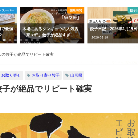
・スーパー
開店時間
餃子日
円で最強
木場にあるタンギョウの人気店
餃子日記：2026年1月19日
る？
「來々軒」餃子が絶品すぎ
2026-01-19
2020-10-07
しの餃子が絶品でリピート確実
お取り寄せ
お取り寄せ餃子
山形県
餃子が絶品でリピート確実