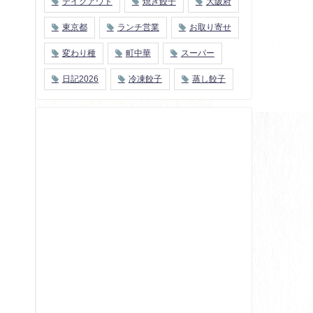
テイクアウト
焼き餃子
大阪府
東京都
ランチ営業
お取り寄せ
変わり種
町中華
スーパー
日記2026
冷凍餃子
蒸し餃子