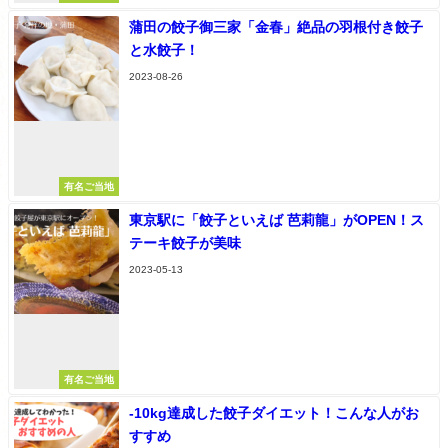
蒲田の餃子御三家「金春」絶品の羽根付き餃子
と水餃子！
2023-08-26
有名ご当地
東京駅に「餃子といえば 芭莉龍」がOPEN！ス
テーキ餃子が美味
2023-05-13
有名ご当地
-10kg達成した餃子ダイエット！こんな人がお
すすめ