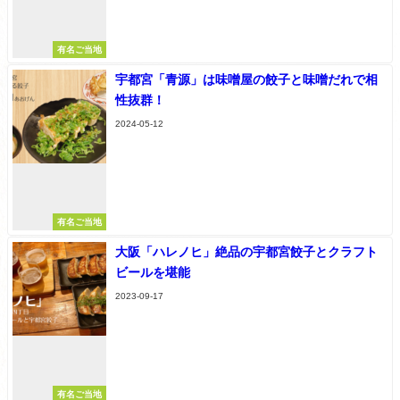
有名ご当地
宇都宮「青源」は味噌屋の餃子と味噌だれで相
性抜群！
2024-05-12
有名ご当地
大阪「ハレノヒ」絶品の宇都宮餃子とクラフト
ビールを堪能
2023-09-17
有名ご当地