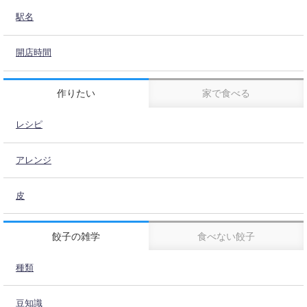
駅名
開店時間
作りたい
家で食べる
レシピ
アレンジ
皮
餃子の雑学
食べない餃子
種類
豆知識