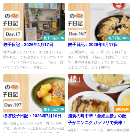
餃子日記2026
餃子日記2026
餃子日記：2026年1月17日
餃子日記：2026年6月17日
近所を散歩していたら、おばさまに道を
この間初めて出会って買った冷凍餃子を
聞かれた。 まだ全然詳しくないのでスマ
焼く。 北海道・十勝の上士幌餃子。 今ま
ートフォンで調べて伝える。 「あら、調
で十勝の冷凍餃子はいくつか食べたこと
べてくれたのね〜。 携帯だっ...
があるけれど、これは初めて...
餃子日記2026
開店時間
ほぼ餃子日記：2026年7月16日
浦賀の町中華「亜細亜楼」の餃
子がニンニクガッツリで美味！
先日収穫したじゃがいもで、肉じゃがを
作る。 高さ60cm以上ある大きな鍋いっぱ
●更新日：2023/12/03 先日初めて神奈川県