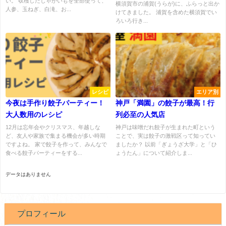
い。 収穫したじゃがいもを全部使って、
横須賀市の浦賀(うらが)に、ふらっと出か
人参、玉ねぎ、白滝、お...
けてきました。 浦賀を含めた横須賀でい
ろいろ行き...
レシピ
エリア別
今夜は手作り餃子パーティー！
神戸「満園」の餃子が最高！行
大人数用のレシピ
列必至の人気店
12月は忘年会やクリスマス、年越しな
神戸は味噌だれ餃子が生まれた町という
ど、友人や家族で集まる機会が多い時期
ことで、実は餃子の激戦区って知ってい
ですよね。 家で餃子を作って、みんなで
ましたか？ 以前「ぎょうざ大学」と「ひ
食べる餃子パーティーをする...
ょうたん」について紹介しま...
データはありません
プロフィール