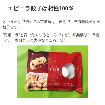
エビニラ餃子は相性100％
というわけで初めての京鼎樓は、自宅でニラ海老餃子と水
餃子です。
“海老ニラ”と言いたくなるところですが、京鼎樓は“ニラ海
老”。（多分きっと大事なところ。笑）