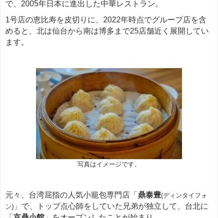
で、2005年日本に進出した中華レストラン。
1号店の恵比寿を皮切りに、2022年時点でグループ店を含
めると、北は仙台から南は博多まで25店舗近く展開してい
ます。
写真はイメージです。
元々、台湾屈指の人気小籠包専門店「
鼎泰豊
(ディンタイフォ
」で、トップ点心師をしていた兄弟が独立して、台北に
ン)
「
京鼎小館
」をオープンしたことが始まり。