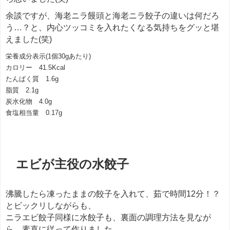
余談ですが、海老ニラ饅頭と海老ニラ餃子の違いは何だろ
う…？と、内心ツッコミを入れたくなる気持ちをグッと堪
えました(笑)
栄養成分表示(1個30gあたり)
カロリー 41.5Kcal
たんぱく質 1.6g
脂質 2.1g
炭水化物 4.0g
食塩相当量 0.17g
エビが主役の水餃子
沸騰したら凍ったままの餃子を入れて、茹で時間12分！？
とビックリしながらも、
ニラエビ餃子同様に水餃子も、裏面の調理方法を見なが
ら、素直に従って作りました。