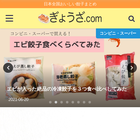
日本全国おいしい餃子まとめ
パー
コンビニ・スー
スーパーの生餃子が100円で最強においしいって知って
る？
2021-01-14