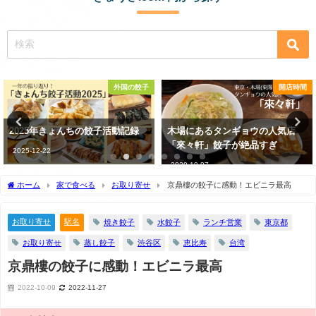
子
開店時間
駅
木場にあるタンギョウの人気店
デートにオススメ！東京で餃子
「來々軒」餃子が絶品すぎ
美味しいお店5選
2020-10-07
2023-05-28
ホーム
家で食べる
お取り寄せ
京鼎樓の餃子に感動！エビニラ最高
お取り寄せ
駅名
焼き餃子
水餃子
ランチ営業
東京都
お取り寄せ
蒸し餃子
渋谷区
恵比寿
台湾
京鼎樓の餃子に感動！エビニラ最高
2022-10-09
2022-11-27