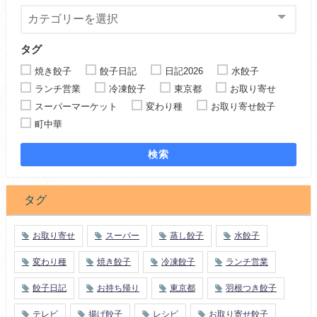
タグ
焼き餃子
餃子日記
日記2026
水餃子
ランチ営業
冷凍餃子
東京都
お取り寄せ
スーパーマーケット
変わり種
お取り寄せ餃子
町中華
検索
タグ
お取り寄せ
スーパー
蒸し餃子
水餃子
変わり種
焼き餃子
冷凍餃子
ランチ営業
餃子日記
お持ち帰り
東京都
羽根つき餃子
テレビ
揚げ餃子
レシピ
お取り寄せ餃子