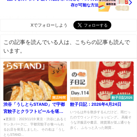
存が可能な方法
Xでフォローしよう
この記事を読んでいる人は、こちらの記事も読んで
います。
開店時間
餃子日記2026
渋谷「うしとらSTAND」で宇都
餃子日記：2026年4月24日
宮餃子とクラフトビールを堪
いつもは外を散歩するんだけど、雨だっ
たのでウィンドウショッピング。 高級そ
能！
●更新日：2023/11/19 東京・渋谷にあるミ
うな洋服店や書店、雑貨屋が並ぶ通りを
ヤシタパークに、宇都宮餃子が食べられ
歩く。 ふらっと入った雑貨...
るお店を発見しました。 その名は「うし
とらSTAND...