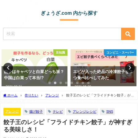
ぎょうざ.com 内から探す
豆知識
コンビニ・スーパー
餃子はキャベツと白菜どっち派？
エビが入った絶品の冷凍餃子を３
中国は白菜って本当!?
つ食べ比べしてみた
2021-08-31
2021-06-20
ホーム
作りたい
アレンジ
餃子王のレシピ「フライドチキン餃子」が神
すぎる美味しさ！
アレンジ
揚げ餃子
テレビ
アレンジレシピ
SNS
餃子王のレシピ「フライドチキン餃子」が神すぎ
る美味しさ！