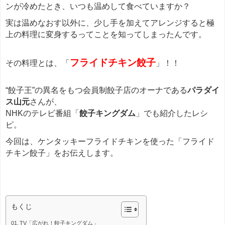
ンが冷めたとき、いつも温めして食べていますか？
実は温めなおす以外に、少し手を加えてアレンジすると極
上の料理に変身するってことを知ってしまったんです。
フライドチキン餃子
その料理とは、「
」！！
“餃子王”の異名をもつ会員制餃子店のオーナである
パラダイ
ス山元
さんが、
NHKのテレビ番組「
餃子キングダム
」でも紹介したレシ
ピ。
今回は、ケンタッキーフライドチキンを使った「フライド
チキン餃子」をお伝えします。
餃子
もくじ
TV「広がれ！餃子キングダム」