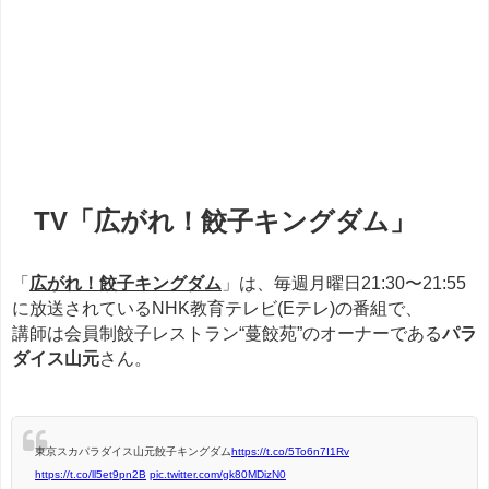
TV「広がれ！餃子キングダム」
「
広がれ！餃子キングダム
」は、毎週月曜日21:30〜21:55
に放送されているNHK教育テレビ(Eテレ)の番組で、
講師は会員制餃子レストラン“蔓餃苑”のオーナーである
パラ
ダイス山元
さん。
東京スカパラダイス山元餃子キングダム
https://t.co/5To6n7I1Rv
https://t.co/ll5et9pn2B
pic.twitter.com/gk80MDizN0