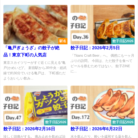
駅名
餃子日記2026
「亀戸ぎょうざ」の餃子が絶
餃子日記：2026年2月5日
品！東京下町の人気店
「Titans Craft Beer」へ。 偶然にも一ヶ月
ぶりの訪問。 今回は、ただ餃子を食べて
東京スカイツリーがすぐ近くに見える“亀
ビールを飲むためではない。 餃子ZINE
戸(かめいど)”。 新宿駅からJR中央・総武
に...
線で約30分でいける亀戸は、 下町感ただ
ようおいしい飲み...
餃子日記2026
餃子日記2026
餃子日記：2026年2月16日
餃子日記：2026年6月22日
珍しく頭痛がする。 痛み止めを飲めば治
水を飲んだり、酔いを緩和する薬を飲ん