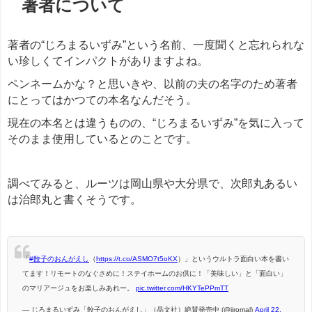
著者について
著者の“じろまるいずみ”という名前、一度聞くと忘れられな
い珍しくてインパクトがありますよね。
ペンネームかな？と思いきや、以前の夫の名字のため著者
にとってはかつての本名なんだそう。
現在の本名とは違うものの、“じろまるいずみ”を気に入って
そのまま使用しているとのことです。
調べてみると、ルーツは岡山県や大分県で、次郎丸あるい
は治郎丸と書くそうです。
「
#餃子のおんがえし
（
https://t.co/ASMO7t5oKX
）」というウルトラ面白い本を書い
てます！リモートのなぐさめに！ステイホームのお供に！「美味しい」と「面白い」
のマリアージュをお楽しみあれー。
pic.twitter.com/HKYTePPmTT
— じろまるいずみ「餃子のおんがえし」（晶文社）絶賛発売中 (@jiromal)
April 22,