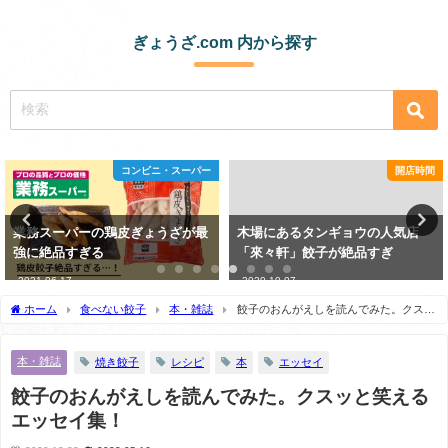
ぎょうざ.com 内から探す
コンビニ・スーパー
開店時間
業務スーパーの鶏皮ぎょうざが最
木場にあるタンギョウの人気店
強に絶品すぎる
「來々軒」餃子が絶品すぎ
2021-06-17
2020-10-07
ホーム
食べない餃子
本・雑誌
餃子のおんがえしを読んでみた。クスッ
と笑えるエッセイ集！
本・雑誌
焼き餃子
レシピ
本
エッセイ
餃子のおんがえしを読んでみた。クスッと笑える
エッセイ集！