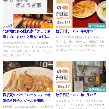
エリア別
餃子日記2026
北新地にある隠れ家「ぎょうざ
餃子日記：2026年6月21日
家」の、すだちと塩をつける餃
初めてプロ野球を観戦しに行く予定だっ
たけれど、雨のため中止。 梅雨だから仕
子が最強 !
東京の銀座的なポジションである大阪
方ないけれど、やっぱり少し残念。その
の“北新地(きたしんち)”は、にぎやかな歓
まま飲みに行くことになった。...
楽街。 北新地のとあるビルにひっそりと
佇む、餃子がメインのオ...
駅名
餃子日記2026
横須賀のバー「ロータス」で特
餃子日記：2026年1月17日
製焼き餃子とビールを堪能
近所を散歩していたら、おばさまに道を
聞かれた。 まだ全然詳しくないのでスマ
●更新日：2023/11/26 先日ふらっと横須賀