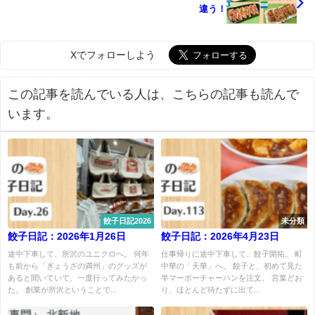
違う！
Xでフォローしよう
この記事を読んでいる人は、こちらの記事も読んで
います。
餃子日記2026
未分類
餃子日記：2026年1月26日
餃子日記：2026年4月23日
途中下車して、所沢のユニクロへ。 何年
仕事帰りに途中下車して、餃子開拓。 町
も前から「ぎょうざの満州」のグッズが
中華の「天華」へ。 餃子と、初めて見た
あると聞いていて、一度行ってみたかっ
半マーボーチャーハンを注文。 言葉どお
た。 創業が所沢ということで...
り、ほとんど待たずに出て...