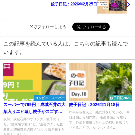
餃子日記：2026年2月25日
Xでフォローしよう
この記事を読んでいる人は、こちらの記事も読んで
います。
コンビニ・スーパー
餃子日記2026
スーパーで799円！成城石井の大
餃子日記：2026年1月18日
葉入りエビ蒸し餃子がスゴすぎ
昨年から友人と一緒に畑をしている。 今
日は朝から畑作業。 液晶画面から離れ
た
以前、成城石井のオリジナル餃子のう
て、野菜を観察したり土の匂いを感じた
ち、“自家製水餃子”と、“生姜のきいた国
りすることで、 いつもと違う...
産豚と10種野菜の餃子”という焼き餃子を
お伝えしました。 ...