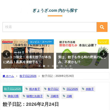
ぎょうざ.com 内から探す
レシピ
餃子日記2026
実は、餃子を作る時の野菜の塩も
餃子日記：2026年3月27日
み、不要かも!?
2026-03-27
2023-01-08
ホーム
餃子日記2026
餃子日記：2026年2月24日
餃子日記2026
焼き餃子
餃子日記
日記2026
水餃子
神奈川県
味噌だれ餃子
川崎市
川崎
餃子日記：2026年2月24日