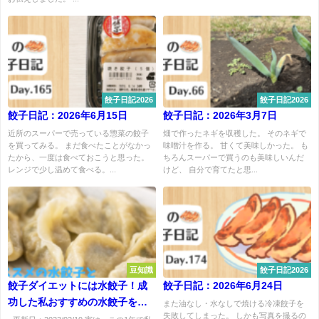
餃子日記2026
餃子日記2026
餃子日記：2026年6月15日
餃子日記：2026年3月7日
近所のスーパーで売っている惣菜の餃子
畑で作ったネギを収穫した。 そのネギで
を買ってみる。 まだ食べたことがなかっ
味噌汁を作る。 甘くて美味しかった。 も
たから、一度は食べておこうと思った。
ちろんスーパーで買うのも美味しいんだ
レンジで少し温めて食べる。...
けど、 自分で育てたと思...
豆知識
餃子日記2026
餃子ダイエットには水餃子！成
餃子日記：2026年6月24日
功した私おすすめの水餃子を紹
また油なし・水なしで焼ける冷凍餃子を
失敗してしまった。 しかも写真を撮るの
介