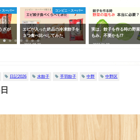
・スーパー
コンビニ・スーパー
うざが
エビが入った絶品の冷凍餃子を
実は、餃子を作る時の野
３つ食べ比べしてみた
もみ、不要かも!?
2021-06-20
2023-01-08
日記2026
水餃子
手羽餃子
中野
中野区
6日