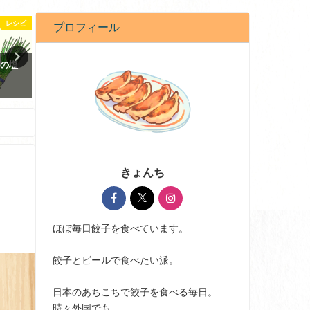
レシピ
外国の餃子
餃子日記
プロフィール
菜の塩
2025年きょんちの餃子活動記録
餃子日記：2026年3月27日
2025-12-22
2026-03-27
きょんち
ほぼ毎日餃子を食べています。
餃子とビールで食べたい派。
日本のあちこちで餃子を食べる毎日。
時々外国でも。