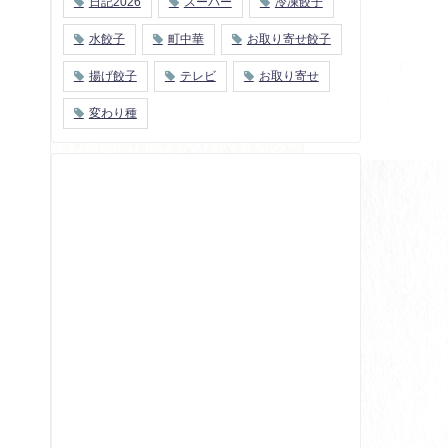
日記2026
スーパー
冷凍餃子
水餃子
町中華
お取り寄せ餃子
揚げ餃子
テレビ
お取り寄せ
変わり種