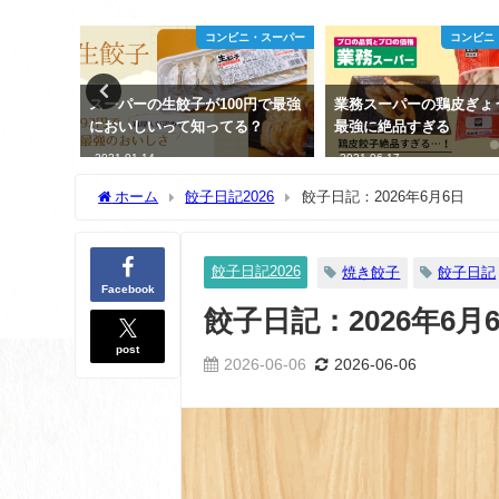
子日記2026
コンビニ・スーパー
コンビニ
9日
スーパーの生餃子が100円で最強
業務スーパーの鶏皮ぎょ
においしいって知ってる？
最強に絶品すぎる
2021-01-14
2021-06-17
ホーム
餃子日記2026
餃子日記：2026年6月6日
餃子日記2026
焼き餃子
餃子日記
Facebook
餃子日記：2026年6月
post
2026-06-06
2026-06-06