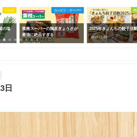
レシピ
コンビニ・スーパー
外
菜の塩
業務スーパーの鶏皮ぎょうざが
2025年きょんちの餃子活
最強に絶品すぎる
2025-12-22
2021-06-17
13日