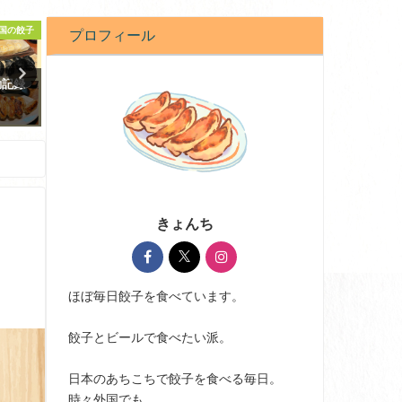
国の餃子
開店時間
餃子日記
プロフィール
動記録
木場にあるタンギョウの人気店
餃子日記：2026年3月27日
「來々軒」餃子が絶品すぎ
2026-03-27
2020-10-07
きょんち
ほぼ毎日餃子を食べています。
餃子とビールで食べたい派。
日本のあちこちで餃子を食べる毎日。
時々外国でも。