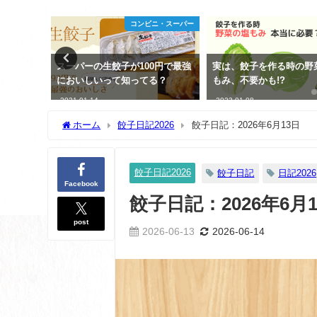
駅名
コンビニ・スーパー
京で餃子
スーパーの生餃子が100円で最強
実は、餃子を作る時の野
においしいって知ってる？
もみ、不要かも!?
2021-01-14
2023-01-08
ホーム
餃子日記2026
餃子日記：2026年6月13日
餃子日記2026
餃子日記
日記2026
Facebook
餃子日記：2026年6月
post
2026-06-13
2026-06-14