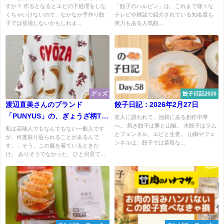
すか？ 作るとなるとエビの下処理をしな
「餃子のハルピン」は、これまで様々な
くちゃいけないので、なかなか手作り餃
テレビや雑誌で紹介されている知名度も
子では登場しないかもしれま...
実力もある人気餃...
グッズ
餃子日記2026
渡辺直美さんのブランド
餃子日記：2026年2月27日
「PUNYUS」の、ぎょうざ柄Tシ
友人に誘われて、池袋にある創作中華
へ。 焼き餃子は豚と山椒。 水餃子はラム
ャツがアツイ。
私は芸能人でもなんでもない一般人です
とフェンネル、エビと生姜。 山椒やフェ
が、何度振り返られることがあるんで
ンネルは、餃子では普段な...
す。…そう、この服を着ているときだ
け。 ありそうでなかった、ひと目見て...