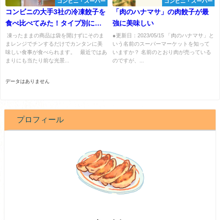
コンビニ・スーパー
コンビニ・スーパー
コンビニの大手3社の冷凍餃子を
「肉のハナマサ」の肉餃子が最
食べ比べてみた！タイプ別にオ
強に美味しい
ススメします
凍ったままの商品は袋を開けずにそのま
●更新日：2023/05/15 「肉のハナマサ」と
まレンジでチンするだけでカンタンに美
いう名前のスーパーマーケットを知って
味しい食事が食べられます。 最近ではあ
いますか？ 名前のとおり肉が売っている
まりにも当たり前な光景...
のですが、...
データはありません
プロフィール