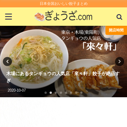
日本全国おいしい餃子まとめ
開店時間
コンビニ・
絶品す
業務スーパーの鶏皮ぎょうざが最強に絶品すぎる
2021-06-17