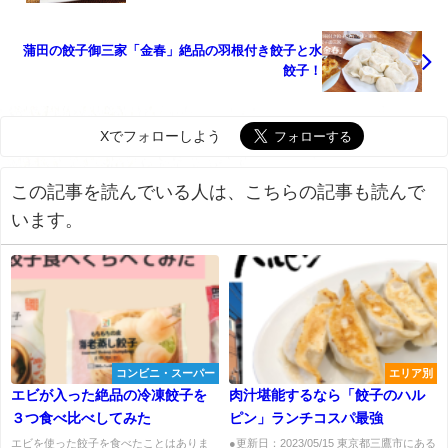
蒲田の餃子御三家「金春」絶品の羽根付き餃子と水
餃子！
Xでフォローしよう
この記事を読んでいる人は、こちらの記事も読んで
います。
コンビニ・スーパー
エリア別
エビが入った絶品の冷凍餃子を
肉汁堪能するなら「餃子のハル
３つ食べ比べしてみた
ピン」ランチコスパ最強
エビを使った餃子を食べたことはありま
●更新日：2023/05/15 東京都三鷹市にある