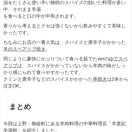
油をたくさん使い辛い独特のスパイスの効いた料理が多い
中、そのまま羊湯
を食べると口の中が中和されます。
香りから考えるとクセは強くないから飲みやすくて美味し
かったです。
ちなみにお店の一番人気は、スパイスと唐辛子がかかった
羊のスペアリブ焼き
。
同じように豪快にかぶりついて食べる茹でたverの
ゆでスペ
アリブ
は、スパイスがかかっていないから羊肉の味がしっ
かり感じられて食べやすかったです。
クミンと唐辛子などのスパイスがかかった
串焼き
は2本から
注文OK。
まとめ
今回は上野・御徒町にある羊肉料理の中華料理店「羊貴妃
羊湯館」を紹介しました。