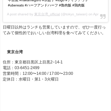
中目黒 #nakameguro #水餃子 #togo #テイクアウト
#ubereats #ハーフアンドハーフ #魯肉飯 #鶏肉飯
A post shared by
東京台湾_official
(@tokyo_taiwan) on
Apr 10, 2020 at 1:33am PDT
日曜日以外はランチも営業していますので、ぜひ一度行っ
てみて個性的でおいしい台湾料理を食べてみてください。
東京台湾
住所：東京都目黒区上目黒2−14-1
電話：03-6451-2499
営業時間：12:00〜14:00 / 17:00〜23:00
定休日：水曜日・第1・3火曜日