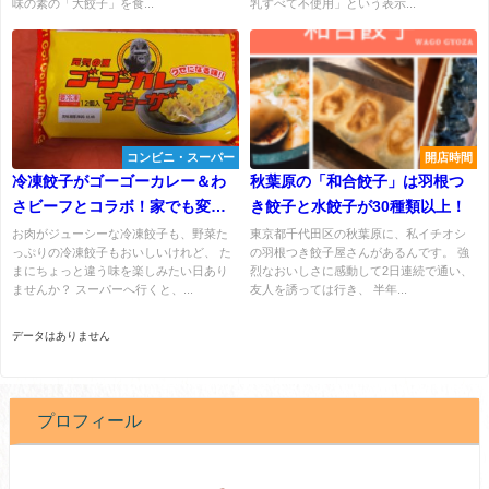
味の素の「大餃子」を食...
乳すべて不使用」という表示...
コンビニ・スーパー
開店時間
冷凍餃子がゴーゴーカレー＆わ
秋葉原の「和合餃子」は羽根つ
さビーフとコラボ！家でも変わ
き餃子と水餃子が30種類以上！
り種をどうぞ
お肉がジューシーな冷凍餃子も、野菜た
東京都千代田区の秋葉原に、私イチオシ
っぷりの冷凍餃子もおいしいけれど、 た
の羽根つき餃子屋さんがあるんです。 強
まにちょっと違う味を楽しみたい日あり
烈なおいしさに感動して2日連続で通い、
ませんか？ スーパーへ行くと、...
友人を誘っては行き、 半年...
データはありません
プロフィール