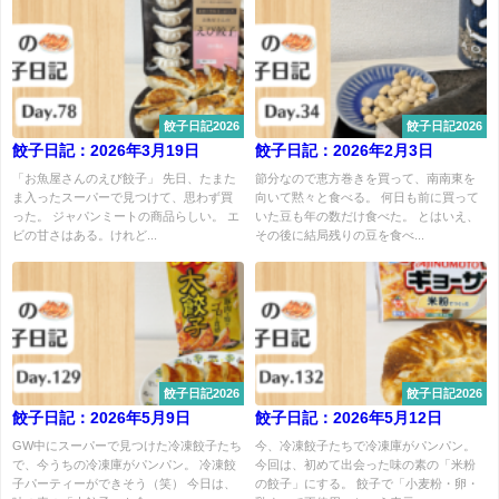
餃子日記2026
餃子日記2026
餃子日記：2026年3月19日
餃子日記：2026年2月3日
「お魚屋さんのえび餃子」 先日、たまた
節分なので恵方巻きを買って、南南東を
ま入ったスーパーで見つけて、思わず買
向いて黙々と食べる。 何日も前に買って
った。 ジャパンミートの商品らしい。 エ
いた豆も年の数だけ食べた。 とはいえ、
ビの甘さはある。けれど...
その後に結局残りの豆を食べ...
餃子日記2026
餃子日記2026
餃子日記：2026年5月9日
餃子日記：2026年5月12日
GW中にスーパーで見つけた冷凍餃子たち
今、冷凍餃子たちで冷凍庫がパンパン。
で、今うちの冷凍庫がパンパン。 冷凍餃
今回は、初めて出会った味の素の「米粉
子パーティーができそう（笑） 今日は、
の餃子」にする。 餃子で「小麦粉・卵・