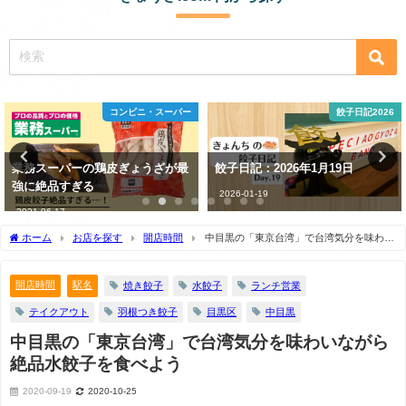
餃子日記2026
餃子日記2026
餃子日記：2026年1月19日
餃子日記：2026年3月27日
2026-01-19
2026-03-27
ホーム
お店を探す
開店時間
中目黒の「東京台湾」で台湾気分を味わい
ながら絶品水餃子を食べよう
開店時間
駅名
焼き餃子
水餃子
ランチ営業
テイクアウト
羽根つき餃子
目黒区
中目黒
中目黒の「東京台湾」で台湾気分を味わいながら
絶品水餃子を食べよう
2020-09-19
2020-10-25