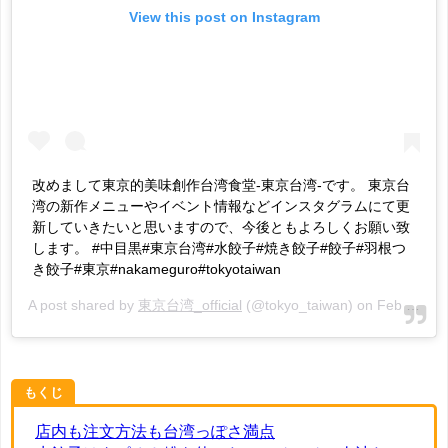
View this post on Instagram
改めまして東京的美味創作台湾食堂-東京台湾-です。 東京台
湾の新作メニューやイベント情報などインスタグラムにて更
新していきたいと思いますので、今後ともよろしくお願い致
します。 #中目黒#東京台湾#水餃子#焼き餃子#餃子#羽根つ
き餃子#東京#nakameguro#tokyotaiwan
A post shared by
東京台湾_official
(@tokyo_taiwan) on
Feb 1, 2018 at 12:27am PST
もくじ
店内も注文方法も台湾っぽさ満点