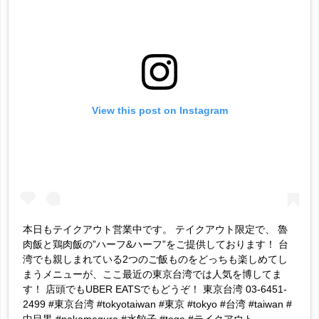
View this post on Instagram
本日もテイクアウト営業中です。 テイクアウト限定で、 魯
肉飯と鶏肉飯の”ハーフ&ハーフ”をご提供しております！ 台
湾でも親しまれている2つのご飯ものをどっちも楽しめてし
まうメニューが、ここ最近の東京台湾では人気を博してま
す！ 店頭でもUBER EATSでもどうぞ！ 東京台湾 03-6451-
2499 #東京台湾 #tokyotaiwan #東京 #tokyo #台湾 #taiwan #