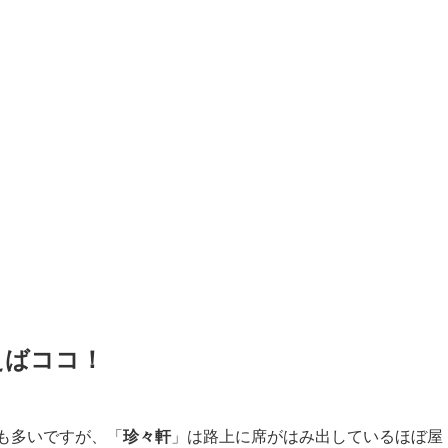
えばココ！
も多いですが、「
珍々軒
」は路上に席がはみ出しているほぼ屋