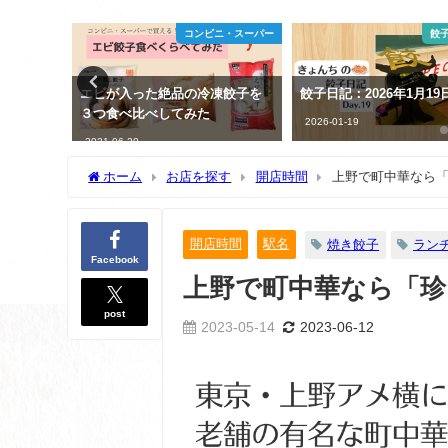
ニ・スーパー
餃子日記2026
餃子
凍餃子を
餃子日記：2026年1月19日
餃子日記：2026年3月27
2026-01-19
2026-03-27
ホーム
お店を探す
開店時間
上野で町中華なら
開店時間
駅名
焼き餃子
ラン
Facebook
上野で町中華なら「珍
post
2023-05-14
2023-06-12