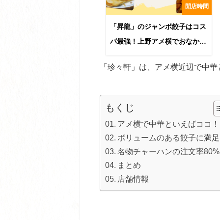
開店時間
「昇龍」のジャンボ餃子はコス
パ最強！上野アメ横でおなかい
っぱい食べよう
「珍々軒」は、アメ横近辺で中華
＊＊＊
もくじ
アメ横で中華といえばココ！
ボリュームのある餃子に満足
名物チャーハンの注文率80%!
まとめ
店舗情報