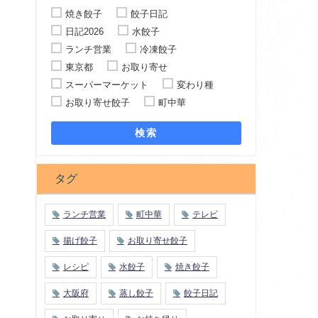
焼き餃子
餃子日記
日記2026
水餃子
ランチ営業
冷凍餃子
東京都
お取り寄せ
スーパーマーケット
変わり種
お取り寄せ餃子
町中華
検索
タグ
ランチ営業
町中華
テレビ
揚げ餃子
お取り寄せ餃子
レシピ
水餃子
焼き餃子
大阪府
蒸し餃子
餃子日記