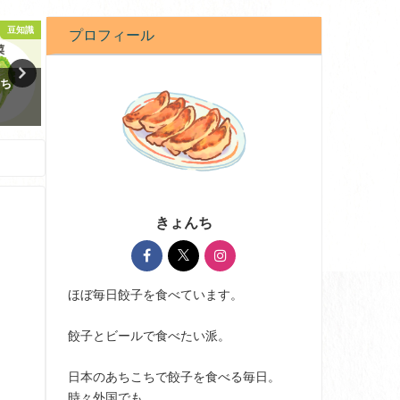
スーパー
コンビニ・スーパー
外
プロフィール
うざが
スーパーの生餃子が100円で最強
2025年きょんちの餃子活動
においしいって知ってる？
2025-12-22
2021-01-14
きょんち
ほぼ毎日餃子を食べています。
餃子とビールで食べたい派。
日本のあちこちで餃子を食べる毎日。
時々外国でも。