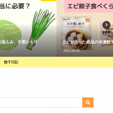
子を３つ食べ比べしてみた
業務スーパーの鶏皮ぎょう
2021-06-17
餃子日記