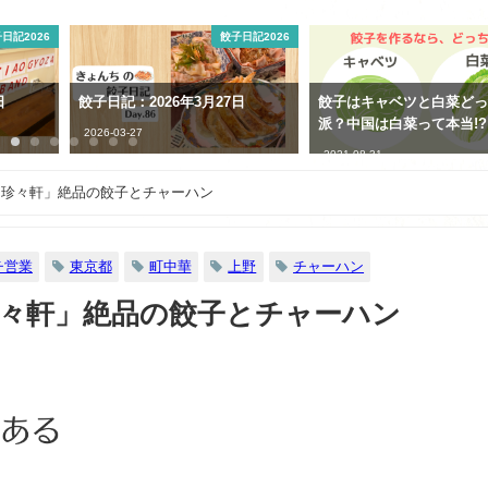
日記2026
豆知識
コンビニ・
日
餃子はキャベツと白菜どっち
業務スーパーの鶏皮ぎょ
派？中国は白菜って本当!?
最強に絶品すぎる
2021-08-31
2021-06-17
「珍々軒」絶品の餃子とチャーハン
チ営業
東京都
町中華
上野
チャーハン
々軒」絶品の餃子とチャーハン