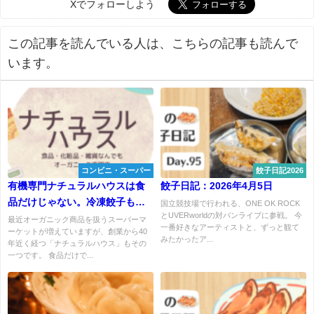
Xでフォローしよう
この記事を読んでいる人は、こちらの記事も読んで
います。
コンビニ・スーパー
餃子日記2026
有機専門ナチュラルハウスは食
餃子日記：2026年4月5日
品だけじゃない。冷凍餃子も美
国立競技場で行われる、ONE OK ROCK
とUVERworldの対バンライブに参戦。 今
味！
最近オーガニック商品を扱うスーパーマ
一番好きなアーティストと、ずっと観て
ーケットが増えていますが、創業から40
みたかったア...
年近く経つ「ナチュラルハウス」もその
一つです。 食品だけで...