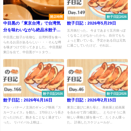
開店時間
餃子日記2026
中目黒の「東京台湾」で台湾気
餃子日記：2026年5月29日
分を味わいながら絶品水餃子を
五月病だった。 今まであまり五月病っぽ
くなることがなかったから、自分でもち
食べよう
中目黒に餃子が名物な、台湾料理を食べ
ょっと驚いている。 予定がある日は元気
られるお店があるらしい・・・そんな噂
に過ごしていたけど、それ以...
を嗅ぎつけて行ってきました。 中目黒駅
東口を出て、中目黒ゲートタウ...
餃子日記2026
餃子日記2026
餃子日記：2026年6月16日
餃子日記：2026年2月15日
アル・パチーノ主演のギャング映画『ス
東京に遊びに来た母と、美術展と絵画展
カーフェイス』を観た。 170分という長さ
を合わせて四つ鑑賞し、 とろけそうに美
だったけれど、飽きることなく過ぎてい
味しい果物と鰻を食べて、たくさん喋っ
った。 リバイバル上映は...
た。 計画したスケジュールが...