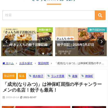
外国の餃子
餃子日記2026
2025年きょんちの餃子活動記録
餃子日記：2026年3月27日
2025-12-22
2026-03-27
ホーム
お店を探す
開店時間
「成光(なりみつ)」は神保町屈指の半チャ
ンラーメンの名店！餃子も最高！
開店時間
駅名
焼き餃子
ランチ営業
老舗
神保町
「成光(なりみつ)」は神保町屈指の半チャンラー
メンの名店！餃子も最高！
2020-10-14
2021-02-07