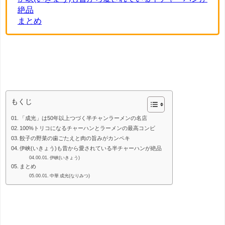
絶品
まとめ
餃子
もくじ
「成光」は50年以上つづく半チャンラーメンの名店
100%トリコになるチャーハンとラーメンの最高コンビ
餃子の野菜の歯ごたえと肉の旨みがカンペキ
伊峡(いきょう)も昔から愛されている半チャーハンが絶品
伊峡(いきょう)
まとめ
中華 成光(なりみつ)