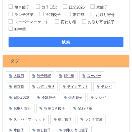
焼き餃子
餃子日記
日記2026
水餃子
ランチ営業
冷凍餃子
東京都
お取り寄せ
スーパーマーケット
変わり種
お取り寄せ餃子
町中華
検索
タグ
大阪府
餃子日記
町中華
スーパー
東京都
お持ち帰り
テイクアウト
テレビ
日記2026
冷凍餃子
焼き餃子
レシピ
お取り寄せ
羽根つき餃子
変わり種
スーパーマーケット
揚げ餃子
ランチ営業
水餃子
蒸し餃子
お取り寄せ餃子