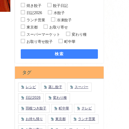
焼き餃子
餃子日記
日記2026
水餃子
ランチ営業
冷凍餃子
東京都
お取り寄せ
スーパーマーケット
変わり種
お取り寄せ餃子
町中華
検索
タグ
レシピ
蒸し餃子
スーパー
日記2026
変わり種
羽根つき餃子
町中華
テレビ
お持ち帰り
東京都
ランチ営業