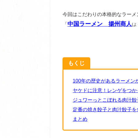
今回はこだわりの本格的なラーメ
中国ラーメン 揚州商人
「
(
もくじ
100年の歴史があるラーメ
ヤケドに注意！レンゲをつか
ジュワーっとこぼれる肉汁餃
定番の焼き餃子と肉汁餃子を
まとめ