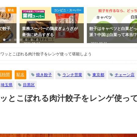
駅名
コンビニ・スーパー
で餃子
業務スーパーの鶏皮ぎょうざが
餃子はキャベツと白菜ど
最強に絶品すぎる
派？中国は白菜って本当!?
2021-06-17
2021-08-31
ュワッとこぼれる肉汁餃子をレンゲ使って堪能しよう
店時間
駅名
焼き餃子
ランチ営業
東京都
チェーン店
埼玉県
目黒区
ワッとこぼれる肉汁餃子をレンゲ使っ