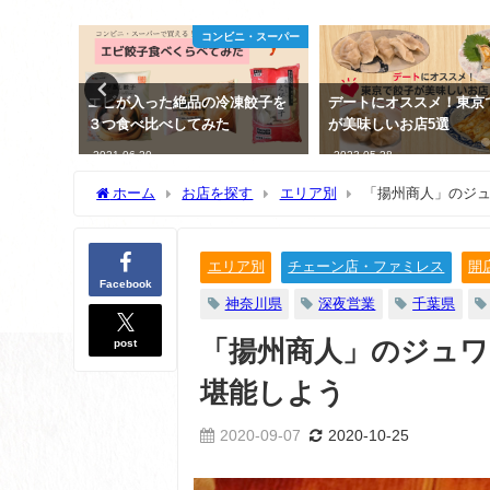
外国の餃子
コンビニ・スーパー
活動記録
エビが入った絶品の冷凍餃子を
デートにオススメ！東京
３つ食べ比べしてみた
が美味しいお店5選
2021-06-20
2023-05-28
ホーム
お店を探す
エリア別
「揚州商人」のジ
エリア別
チェーン店・ファミレス
開
Facebook
神奈川県
深夜営業
千葉県
post
「揚州商人」のジュ
堪能しよう
2020-09-07
2020-10-25