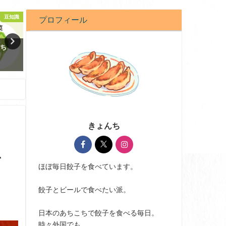
豆知識
コンビニ・スーパー
プロフィール
っち
スーパーの生餃子が100円で最強
木場にあるタンギョウの人
においしいって知ってる？
「來々軒」餃子が絶品すぎ
2021-01-14
2020-10-07
きょんち
て
ほぼ毎日餃子を食べています。
餃子とビールで食べたい派。
日本のあちこちで餃子を食べる毎日。
時々外国でも。