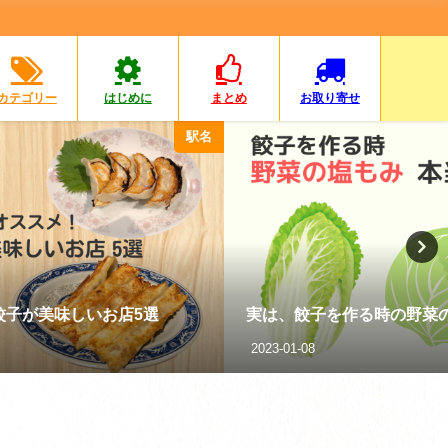
カテゴリー
はじめに
まとめ
お取り寄せ
駅名
餃子が美味しいお店5選
実は、餃子を作る時の野菜の
2023-01-08